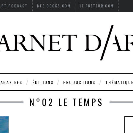
’ART PODCAST
MES DOCKS.COM
LE FRÉTEUR.COM
AGAZINES
ÉDITIONS
PRODUCTIONS
THÉMATIQU
N°02 LE TEMPS