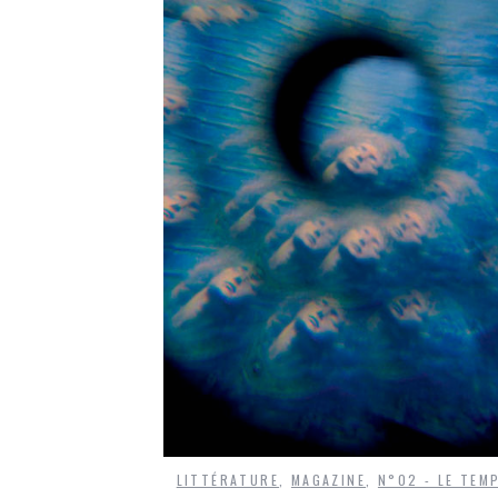
LITTÉRATURE
,
MAGAZINE
,
N°02 - LE TEM