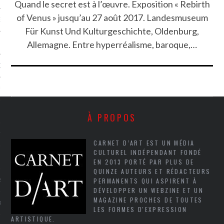
Quand le secret est à l’œuvre. Exposition « Rebirth
of Venus » jusqu’au 27 août 2017. Landesmuseum
NCES EN VOD
Für Kunst Und Kulturgeschichte, Oldenburg,
Allemagne. Entre hyperréalisme, baroque,…
QUES
SUELS
À PROPOS
TURE
CARNET D’ART EST UN MÉDIA
CULTUREL INDÉPENDANT FONDÉ
E
EN 2013 PORTÉ PAR PLUS DE
QUINZE AUTEURS ET RÉDACTEURS
PERMANENTS QUI ASPIRENT À
RAPHIE
DÉVELOPPER UN WEBZINE ET UN
MAGAZINE PROCHES DE TOUTES
PTIONS
LES FORMES D'EXPRESSION
ARTISTIQUE.