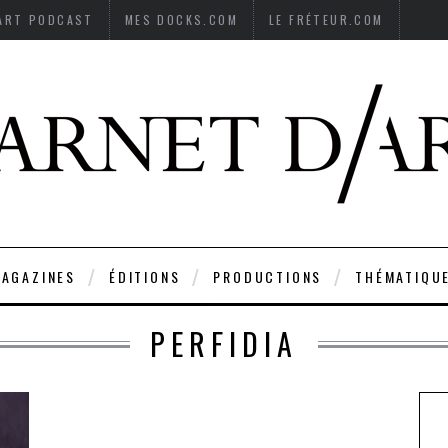
’ART PODCAST
MES DOCKS.COM
LE FRÉTEUR.COM
AGAZINES
ÉDITIONS
PRODUCTIONS
THÉMATIQU
PERFIDIA