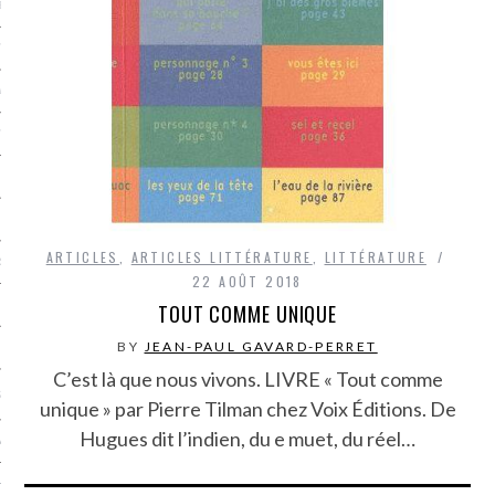
LE BONHEUR
L’HÉRITAGE
LA GUERRE
L’IDENTITÉ
ITS
ARTICLES
,
ARTICLES LITTÉRATURE
,
LITTÉRATURE
RS
22 AOÛT 2018
TOUT COMME UNIQUE
BY
JEAN-PAUL GAVARD-PERRET
ES
C’est là que nous vivons. LIVRE « Tout comme
S
unique » par Pierre Tilman chez Voix Éditions. De
Hugues dit l’indien, du e muet, du réel…
VRE
TIONS