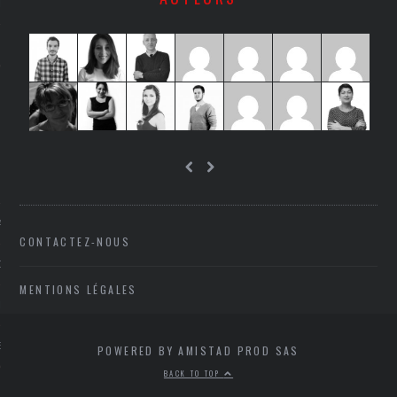
LE
AGNIE CARAVELLE
CONTACTEZ-NOUS
D’ART PODCAST
MENTIONS LÉGALES
CKS.COM
EUR.COM
POWERED BY AMISTAD PROD SAS
BACK TO TOP