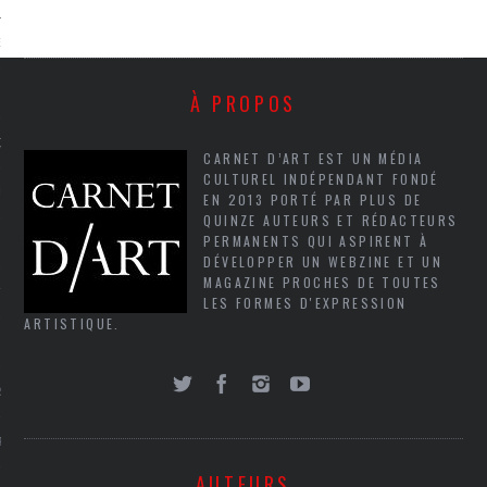
NCES EN VOD
À PROPOS
QUES
CARNET D’ART EST UN MÉDIA
CULTUREL INDÉPENDANT FONDÉ
SUELS
EN 2013 PORTÉ PAR PLUS DE
QUINZE AUTEURS ET RÉDACTEURS
PERMANENTS QUI ASPIRENT À
DÉVELOPPER UN WEBZINE ET UN
MAGAZINE PROCHES DE TOUTES
TURE
LES FORMES D'EXPRESSION
ARTISTIQUE.
E
RAPHIE
PTIONS
AUTEURS