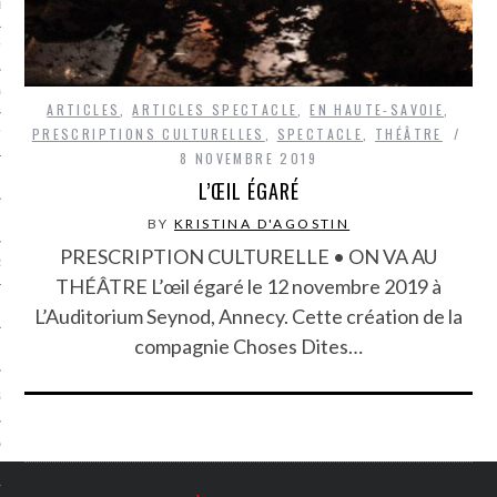
LE BONHEUR
L’HÉRITAGE
LA GUERRE
ARTICLES
,
ARTICLES SPECTACLE
,
EN HAUTE-SAVOIE
,
PRESCRIPTIONS CULTURELLES
,
SPECTACLE
,
THÉÂTRE
L’IDENTITÉ
8 NOVEMBRE 2019
L’ŒIL ÉGARÉ
ITS
BY
KRISTINA D'AGOSTIN
PRESCRIPTION CULTURELLE • ON VA AU
RS
THÉÂTRE L’œil égaré le 12 novembre 2019 à
L’Auditorium Seynod, Annecy. Cette création de la
compagnie Choses Dites…
ES
S
VRE
TIONS