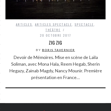
LE BONHEUR
L’HÉRITAGE
LA GUERRE
ARTICLES
,
ARTICLES SPECTACLE
,
SPECTACLE
,
THÉÂTRE
L’IDENTITÉ
20 OCTOBRE 2017
ZIG ZIG
ITS
BY
BORIS TAVERNIER
Devoir de Mémoires. Mise en scène de Laila
RS
Soliman, avec Mona Hala, Reem Hegab, Sherin
Hegazy, Zainab Magdy, Nancy Mounir. Première
présentation en France…
ES
S
VRE
TIONS