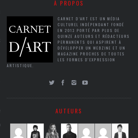
À PROPOS
NCES EN VOD
CARNET D’ART EST UN MÉDIA
CULTUREL INDÉPENDANT FONDÉ
EN 2013 PORTÉ PAR PLUS DE
QUINZE AUTEURS ET RÉDACTEURS
QUES
PERMANENTS QUI ASPIRENT À
DÉVELOPPER UN WEBZINE ET UN
MAGAZINE PROCHES DE TOUTES
SUELS
LES FORMES D'EXPRESSION
ARTISTIQUE.
TURE
E
AUTEURS
RAPHIE
PTIONS