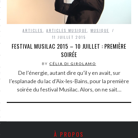
LE BONHEUR
L’HÉRITAGE
LA GUERRE
ARTICLES
,
ARTICLES MUSIQUE
,
MUSIQUE
11 JUILLET 2015
L’IDENTITÉ
FESTIVAL MUSILAC 2015 – 10 JUILLET : PREMIÈRE
SOIRÉE
ITS
BY
CÉLIA DI GIROLAMO
De l’énergie, autant dire qu’il y en avait, sur
RS
l’esplanade du lac d’Aix-les-Bains, pour la première
soirée du festival Musilac. Alors, on ne sait…
ES
S
VRE
À PROPOS
TIONS