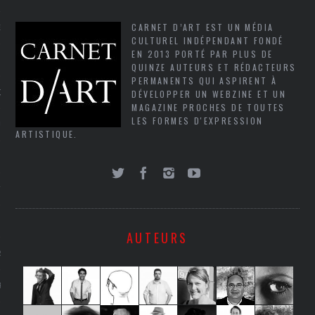
CARNET D’ART EST UN MÉDIA
NCES EN VOD
CULTUREL INDÉPENDANT FONDÉ
EN 2013 PORTÉ PAR PLUS DE
QUINZE AUTEURS ET RÉDACTEURS
PERMANENTS QUI ASPIRENT À
DÉVELOPPER UN WEBZINE ET UN
QUES
MAGAZINE PROCHES DE TOUTES
LES FORMES D'EXPRESSION
SUELS
ARTISTIQUE.
TURE
E
AUTEURS
RAPHIE
PTIONS