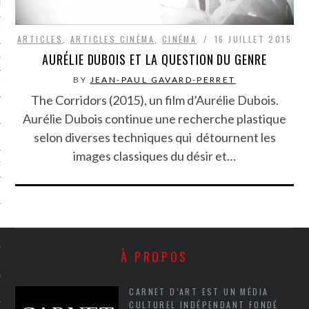
LE BONHEUR
L’HÉRITAGE
ARTICLES
,
ARTICLES CINÉMA
,
CINÉMA
16 JUILLET 2015
AURÉLIE DUBOIS ET LA QUESTION DU GENRE
LA GUERRE
BY
JEAN-PAUL GAVARD-PERRET
L’IDENTITÉ
The Corridors (2015), un film d’Aurélie Dubois.
Aurélie Dubois continue une recherche plastique
selon diverses techniques qui détournent les
ITS
images classiques du désir et…
RS
ES
S
À PROPOS
VRE
CARNET D’ART EST UN MÉDIA
CULTUREL INDÉPENDANT FONDÉ
TIONS