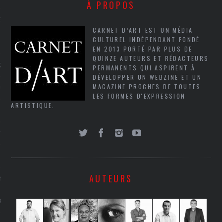
À PROPOS
NCES EN VOD
CARNET D’ART EST UN MÉDIA
CULTUREL INDÉPENDANT FONDÉ
EN 2013 PORTÉ PAR PLUS DE
QUINZE AUTEURS ET RÉDACTEURS
QUES
PERMANENTS QUI ASPIRENT À
DÉVELOPPER UN WEBZINE ET UN
MAGAZINE PROCHES DE TOUTES
SUELS
LES FORMES D'EXPRESSION
ARTISTIQUE.
TURE
E
AUTEURS
RAPHIE
PTIONS