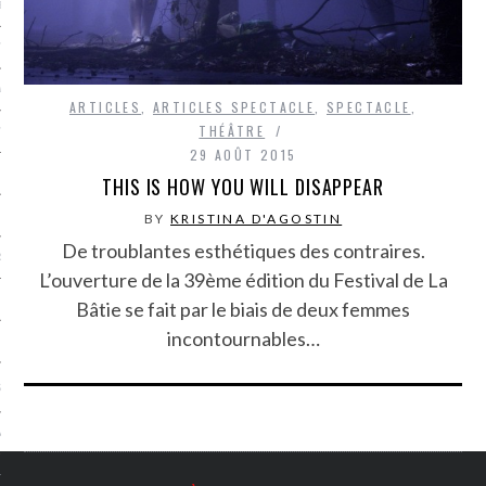
LE BONHEUR
L’HÉRITAGE
LA GUERRE
ARTICLES
,
ARTICLES SPECTACLE
,
SPECTACLE
,
THÉÂTRE
L’IDENTITÉ
29 AOÛT 2015
THIS IS HOW YOU WILL DISAPPEAR
ITS
BY
KRISTINA D'AGOSTIN
De troublantes esthétiques des contraires.
RS
L’ouverture de la 39ème édition du Festival de La
Bâtie se fait par le biais de deux femmes
incontournables…
ES
S
VRE
TIONS