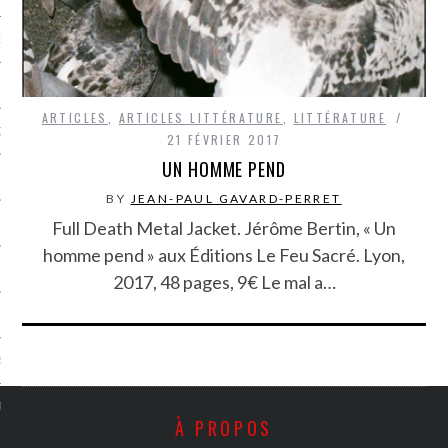
NCES EN VOD
ARTICLES
,
ARTICLES LITTÉRATURE
,
LITTÉRATURE
QUES
21 FÉVRIER 2017
UN HOMME PEND
SUELS
BY
JEAN-PAUL GAVARD-PERRET
Full Death Metal Jacket. Jérôme Bertin, « Un
homme pend » aux Éditions Le Feu Sacré. Lyon,
TURE
2017, 48 pages, 9€ Le mal a…
E
RAPHIE
PTIONS
À PROPOS