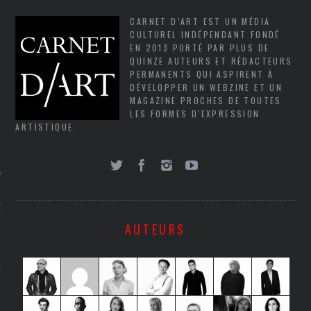
LE
CARNET D’ART EST UN MÉDIA
CULTUREL INDÉPENDANT FONDÉ
EN 2013 PORTÉ PAR PLUS DE
QUINZE AUTEURS ET RÉDACTEURS
PERMANENTS QUI ASPIRENT À
DÉVELOPPER UN WEBZINE ET UN
MAGAZINE PROCHES DE TOUTES
LES FORMES D'EXPRESSION
ARTISTIQUE.
AGNIE CARAVELLE
D’ART PODCAST
AUTEURS
CKS.COM
EUR.COM