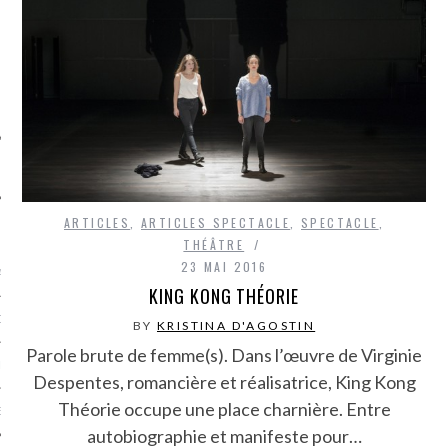
SUIVEZ-NOUS
ARTICLES
,
ARTICLES SPECTACLE
,
SPECTACLE
,
FLOTTE CARAVELLE
THÉÂTRE
23 MAI 2016
AGNIE CARAVELLE
KING KONG THÉORIE
D’ART PODCAST
BY
KRISTINA D'AGOSTIN
Parole brute de femme(s). Dans l’œuvre de Virginie
CKS.COM
Despentes, romancière et réalisatrice, King Kong
Théorie occupe une place charnière. Entre
EUR.COM
autobiographie et manifeste pour…