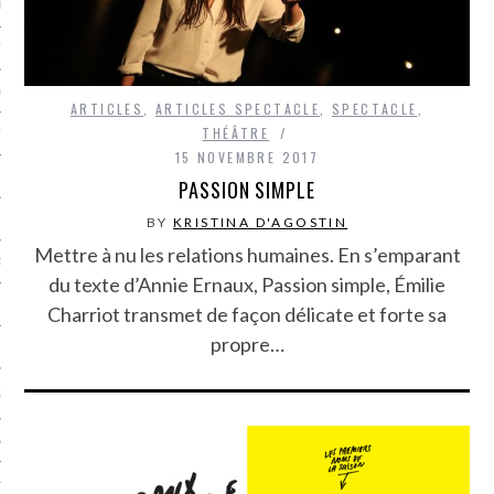
LE BONHEUR
L’HÉRITAGE
LA GUERRE
ARTICLES
,
ARTICLES SPECTACLE
,
SPECTACLE
,
THÉÂTRE
L’IDENTITÉ
15 NOVEMBRE 2017
PASSION SIMPLE
ITS
BY
KRISTINA D'AGOSTIN
Mettre à nu les relations humaines. En s’emparant
RS
du texte d’Annie Ernaux, Passion simple, Émilie
Charriot transmet de façon délicate et forte sa
propre…
ES
S
VRE
TIONS