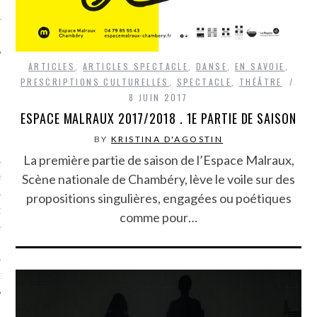
LE
ARTICLES
,
ARTICLES SPECTACLE
,
DANSE
,
EN SAVOIE
,
PRESCRIPTIONS CULTURELLES
,
SPECTACLE
,
THÉÂTRE
8 JUIN 2017
ESPACE MALRAUX 2017/2018 . 1E PARTIE DE SAISON
BY
KRISTINA D'AGOSTIN
La première partie de saison de l’Espace Malraux,
Scène nationale de Chambéry, lève le voile sur des
AGNIE CARAVELLE
propositions singulières, engagées ou poétiques
D’ART PODCAST
comme pour…
CKS.COM
EUR.COM