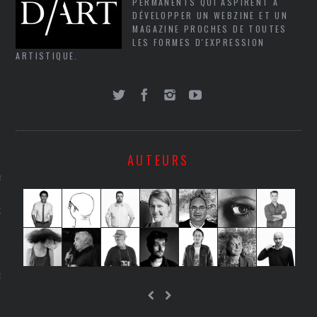
PERMANENTS QUI ASPIRENT À
LE
DÉVELOPPER UN WEBZINE ET UN
MAGAZINE PROCHES DE TOUTES
LES FORMES D'EXPRESSION
ARTISTIQUE.
AUTEURS
AGNIE CARAVELLE
D’ART PODCAST
CKS.COM
EUR.COM