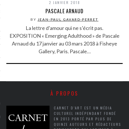
2 JANVIER 2018
PASCALE ARNAUD
NCES EN VOD
BY
JEAN-PAUL GAVARD-PERRET
La lettre d’amour qui ne s’écrit pas.
EXPOSITION « Emerging Adulthood » de Pascale
QUES
Arnaud du 17 janvier au 03 mars 2018 à Fisheye
Gallery, Paris. Pascale…
SUELS
TURE
E
À PROPOS
RAPHIE
CARNET D’ART EST UN MÉDIA
CULTUREL INDÉPENDANT FONDÉ
PTIONS
EN 2013 PORTÉ PAR PLUS DE
QUINZE AUTEURS ET RÉDACTEURS