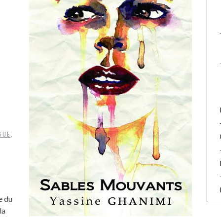
GUE
,
e du
la