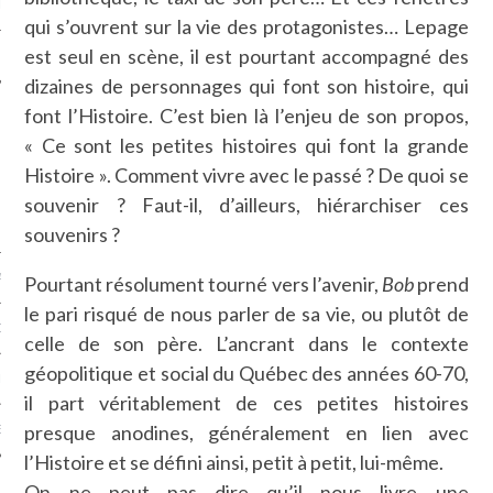
LE
qui s’ouvrent sur la vie des protagonistes… Lepage
est seul en scène, il est pourtant accompagné des
dizaines de personnages qui font son histoire, qui
font l’Histoire. C’est bien là l’enjeu de son propos,
« Ce sont les petites histoires qui font la grande
Histoire ». Comment vivre avec le passé ? De quoi se
souvenir ? Faut-il, d’ailleurs, hiérarchiser ces
souvenirs ?
AGNIE CARAVELLE
Pourtant résolument tourné vers l’avenir,
Bob
prend
le pari risqué de nous parler de sa vie, ou plutôt de
D’ART PODCAST
celle de son père. L’ancrant dans le contexte
géopolitique et social du Québec des années 60-70,
CKS.COM
il part véritablement de ces petites histoires
presque anodines, généralement en lien avec
EUR.COM
l’Histoire et se défini ainsi, petit à petit, lui-même.
On ne peut pas dire qu’il nous livre une