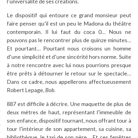
l’universalité de ses créations.
NCES EN VOD
Le dispositif qui entoure ce grand monsieur peut
faire penser qu’il est un peu le Madona du théâtre
contemporain. Il lui faut du coca 0… Nous ne
pouvons pas le rencontrer plus de quinze minutes…
QUES
Et pourtant… Pourtant nous croisons un homme
SUELS
d’une simplicité et d’une sincérité hors norme. Suite
à notre rencontre avec lui nous pourrions presque
être prêts à détourner le retour sur le spectacle…
Dans ce cadre, nous appellerons affectueusement
TURE
Robert Lepage,
Bob
.
E
887 est difficile à décrire. Une maquette de plus de
deux mètres de haut, représentant l’immeuble de
RAPHIE
son enfance, dispositif tournant, nous offrant tour à
PTIONS
tour l’intérieur de son appartement, sa cuisine, sa
bibliothèque, le taxi de son père… Et ces fenêtres