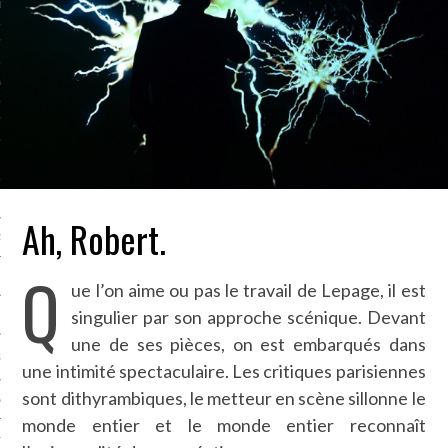
LE BONHEUR
L’HÉRITAGE
LA GUERRE
L’IDENTITÉ
ITS
Ah, Robert.
RS
Q
ue l’on aime ou pas le travail de Lepage, il est
singulier par son approche scénique. Devant
ES
une de ses pièces, on est embarqués dans
S
une intimité spectaculaire. Les critiques parisiennes
sont dithyrambiques, le metteur en scène sillonne le
VRE
monde entier et le monde entier reconnaît
TIONS