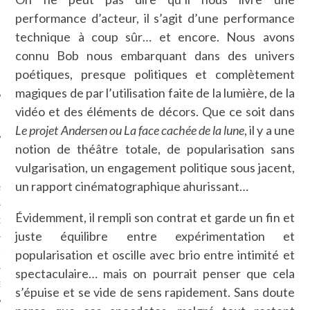
SUIVEZ-NOUS
performance d’acteur, il s’agit d’une performance
technique à coup sûr… et encore. Nous avons
connu Bob nous embarquant dans des univers
poétiques, presque politiques et complètement
magiques de par l’utilisation faite de la lumière, de la
vidéo et des éléments de décors. Que ce soit dans
Le projet Andersen
ou La face cachée de la lune
, il y a une
notion de théâtre totale, de popularisation sans
FLOTTE CARAVELLE
vulgarisation, un engagement politique sous jacent,
un rapport cinématographique ahurissant…
AGNIE CARAVELLE
Évidemment, il rempli son contrat et garde un fin et
D’ART PODCAST
juste équilibre entre expérimentation et
popularisation et oscille avec brio entre intimité et
CKS.COM
spectaculaire… mais on pourrait penser que cela
EUR.COM
s’épuise et se vide de sens rapidement. Sans doute