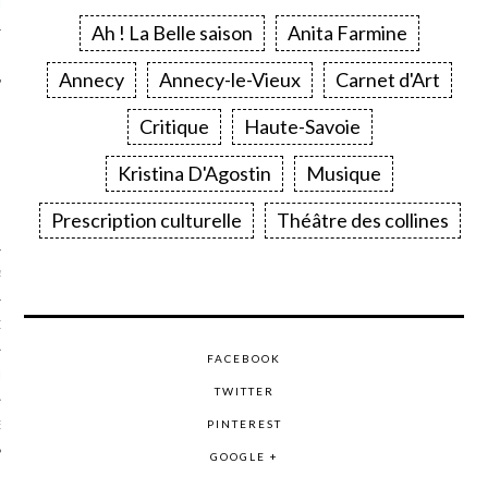
LE
Ah ! La Belle saison
Anita Farmine
Annecy
Annecy-le-Vieux
Carnet d'Art
Critique
Haute-Savoie
Kristina D'Agostin
Musique
Prescription culturelle
Théâtre des collines
AGNIE CARAVELLE
D’ART PODCAST
FACEBOOK
CKS.COM
TWITTER
PINTEREST
EUR.COM
GOOGLE +