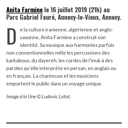
Anita Farmine
le 16 juillet 2019 (21h) au
NCES EN VOD
Parc Gabriel Fauré, Annecy-le-Vieux, Annecy.
D
e la culture iranienne, algérienne et anglo-
saxonne, Anita Farmine a construit son
QUES
identité. Sa musique aux harmonies parfois
SUELS
non conventionnelles mêle les percussions des
karkabous, du dayereh, les cordes de l’inuk à des
paroles qu’elle interprète en persan, en anglais ou
en français. La chanteuse et les musiciens
TURE
emportent le public dans un voyage unique.
E
Image à la Une © Ludovic Letot.
RAPHIE
PTIONS