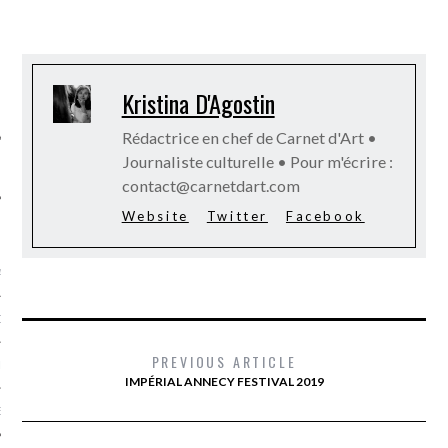
SUIVEZ-NOUS
Kristina D'Agostin
Rédactrice en chef de Carnet d'Art •
Journaliste culturelle • Pour m'écrire :
contact@carnetdart.com
Website
Twitter
Facebook
FLOTTE CARAVELLE
AGNIE CARAVELLE
D’ART PODCAST
PREVIOUS ARTICLE
CKS.COM
IMPÉRIAL ANNECY FESTIVAL 2019
EUR.COM