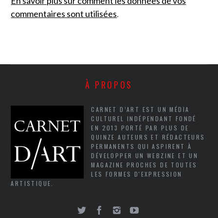
En savoir plus sur comment les données de vos
commentaires sont utilisées
.
À PROPOS
CARNET D’ART EST UN MÉDIA
CULTUREL INDÉPENDANT FONDÉ
EN 2013 PORTÉ PAR PLUS DE
QUINZE AUTEURS ET RÉDACTEURS
PERMANENTS QUI ASPIRENT À
DÉVELOPPER UN WEBZINE ET UN
MAGAZINE PROCHES DE TOUTES
LES FORMES D'EXPRESSION
ARTISTIQUE.