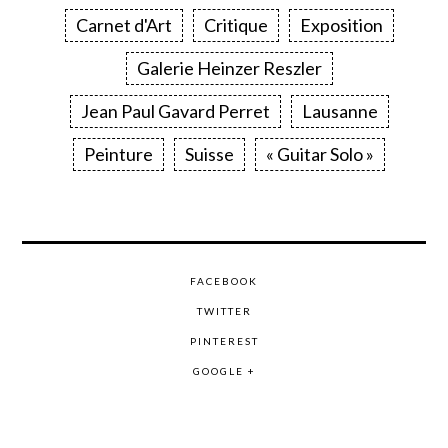
Carnet d'Art
Critique
Exposition
Galerie Heinzer Reszler
Jean Paul Gavard Perret
Lausanne
Peinture
Suisse
« Guitar Solo »
FACEBOOK
TWITTER
PINTEREST
GOOGLE +