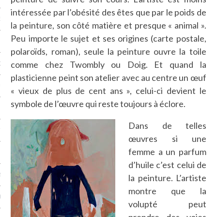
intéressée par l’obésité des êtes que par le poids de
NCES EN VOD
la peinture, son côté matière et presque « animal ».
Peu importe le sujet et ses origines (carte postale,
polaroïds, roman), seule la peinture ouvre la toile
comme chez Twombly ou Doig. Et quand la
QUES
plasticienne peint son atelier avec au centre un œuf
SUELS
« vieux de plus de cent ans », celui-ci devient le
symbole de l’œuvre qui reste toujours à éclore.
Dans de telles
TURE
œuvres si une
femme a un parfum
E
d’huile c’est celui de
RAPHIE
la peinture. L’artiste
montre que la
PTIONS
volupté peut