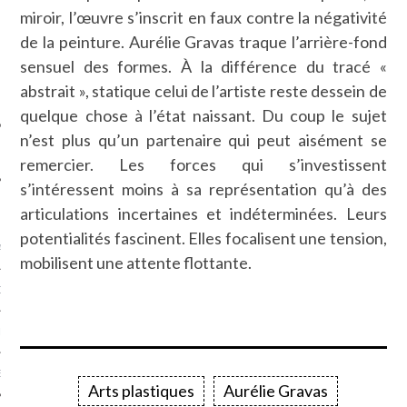
SUIVEZ-NOUS
miroir, l’œuvre s’inscrit en faux contre la négativité
de la peinture. Aurélie Gravas traque l’arrière-fond
sensuel des formes. À la différence du tracé «
abstrait », statique celui de l’artiste reste dessein de
quelque chose à l’état naissant. Du coup le sujet
n’est plus qu’un partenaire qui peut aisément se
remercier. Les forces qui s’investissent
s’intéressent moins à sa représentation qu’à des
FLOTTE CARAVELLE
articulations incertaines et indéterminées. Leurs
potentialités fascinent. Elles focalisent une tension,
AGNIE CARAVELLE
mobilisent une attente flottante.
D’ART PODCAST
CKS.COM
EUR.COM
Arts plastiques
Aurélie Gravas