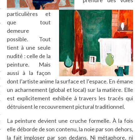
prendre des voies
LE
particulières et
que tout
demeure
possible. Tout
tient à une seule
nudité : celle de la
peinture. Mais
aussi à la façon
AGNIE CARAVELLE
dont l’artiste anime la surface et l’espace. En émane
un acharnement (global et local) sur la matière. Elle
D’ART PODCAST
est explicitement exhibée à travers les tracés qui
détruisent le recouvrement pictural traditionnel.
CKS.COM
La peinture devient une cruche formelle. À la fois
EUR.COM
elle déborde de son contenu, la noie par son dehors,
la fait imploser par son dedans. Ni métaphore, ni