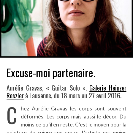
LE BONHEUR
L’HÉRITAGE
LA GUERRE
L’IDENTITÉ
ITS
Excuse-moi partenaire.
RS
Aurélie Gravas, « Guitar Solo »,
Galerie Heinzer
Reszler
à Lausanne, du 18 mars au 27 avril 2016.
ES
C
S
hez Aurélie Gravas les corps sont souvent
déformés. Les corps mais aussi le décor. Du
VRE
moins ce qu’il en reste. C’est le moyen pour la
peinture de suivre son cours. L’artiste est moins
TIONS