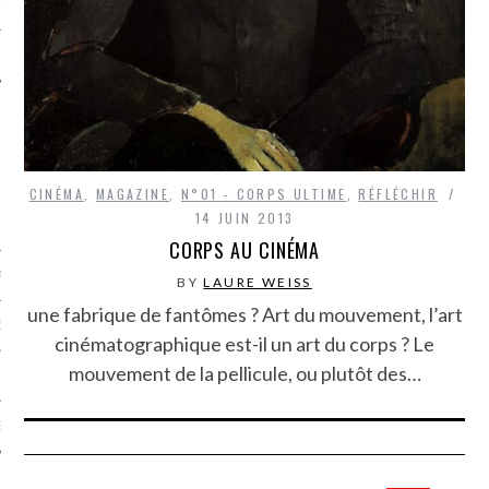
LE
CINÉMA
,
MAGAZINE
,
N°01 - CORPS ULTIME
,
RÉFLÉCHIR
14 JUIN 2013
CORPS AU CINÉMA
AGNIE CARAVELLE
BY
LAURE WEISS
une fabrique de fantômes ? Art du mouvement, l’art
D’ART PODCAST
cinématographique est-il un art du corps ? Le
mouvement de la pellicule, ou plutôt des…
CKS.COM
EUR.COM