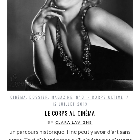
LE BONHEUR
L’HÉRITAGE
LA GUERRE
L’IDENTITÉ
ITS
RS
CINÉMA
,
DOSSIER
,
MAGAZINE
,
N°01 - CORPS ULTIME
ES
12 JUILLET 2013
LE CORPS AU CINÉMA
S
BY
CLARA LAVIGNE
VRE
un parcours historique. Il ne peut y avoir d’art sans
TIONS
corps. Tout d’abord parce qu’il n’existe pas d’œuvre