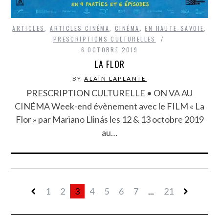
ARTICLES
,
ARTICLES CINÉMA
,
CINÉMA
,
EN HAUTE-SAVOIE
,
PRESCRIPTIONS CULTURELLES
6 OCTOBRE 2019
LA FLOR
BY
ALAIN LAPLANTE
PRESCRIPTION CULTURELLE • ON VA AU
CINÉMA Week-end évènement avec le FILM « La
Flor » par Mariano Llinás les 12 & 13 octobre 2019
au…
1
2
3
4
5
6
7
...
21