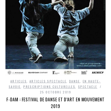
ARTICLES
,
ARTICLES SPECTACLE
,
DANSE
,
EN HAUTE-
SAVOIE
,
PRESCRIPTIONS CULTURELLES
,
SPECTACLE
25 OCTOBRE 2019
F-DAM : FESTIVAL DE DANSE ET D’ART EN MOUVEMENT
2019