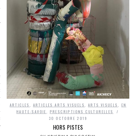
LE
AGNIE CARAVELLE
D’ART PODCAST
ARTICLES
,
ARTICLES ARTS VISUELS
,
ARTS VISUELS
,
EN
CKS.COM
HAUTE-SAVOIE
,
PRESCRIPTIONS CULTURELLES
30 OCTOBRE 2019
EUR.COM
HORS PISTES