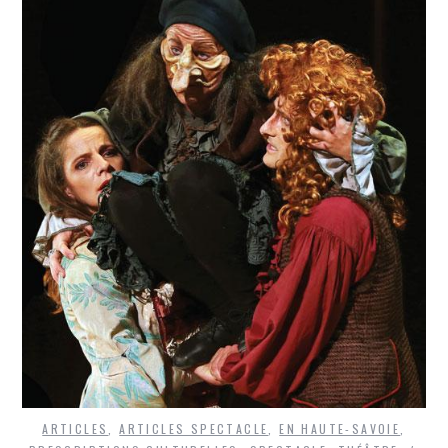
ARTICLES
,
ARTICLES SPECTACLE
,
EN HAUTE-SAVOIE
,