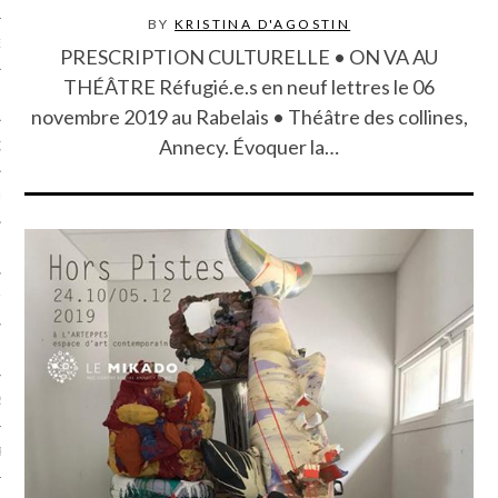
BY
KRISTINA D'AGOSTIN
NCES EN VOD
PRESCRIPTION CULTURELLE • ON VA AU
THÉÂTRE Réfugié.e.s en neuf lettres le 06
novembre 2019 au Rabelais • Théâtre des collines,
Annecy. Évoquer la…
QUES
SUELS
TURE
E
RAPHIE
PTIONS