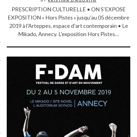
BY
KRISTINA D'AGOSTIN
SUIVEZ-NOUS
PRESCRIPTION CULTURELLE • ON S’EXPOSE
EXPOSITION « Hors Pistes » jusqu’au 05 décembre
2019 à l’Arteppes, espace d’art contemporain • Le
Mikado, Annecy. L’exposition Hors Pistes…
FLOTTE CARAVELLE
AGNIE CARAVELLE
D’ART PODCAST
CKS.COM
EUR.COM