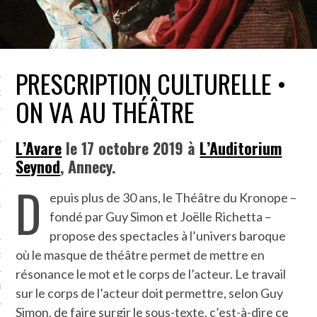
NCES EN VOD
PRESCRIPTION CULTURELLE •
QUES
ON VA AU THÉÂTRE
SUELS
L’Avare
le 17 octobre 2019 à
L’Auditorium
Seynod
, Annecy.
D
TURE
epuis plus de 30 ans, le Théâtre du Kronope –
fondé par Guy Simon et Joëlle Richetta –
E
propose des spectacles à l’univers baroque
où le masque de théâtre permet de mettre en
RAPHIE
résonance le mot et le corps de l’acteur. Le travail
PTIONS
sur le corps de l’acteur doit permettre, selon Guy
Simon, de faire surgir le sous-texte, c’est-à-dire ce