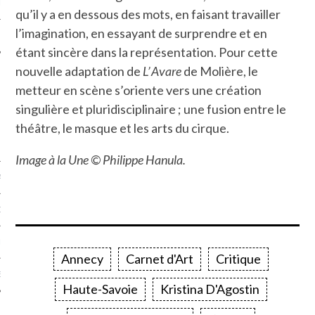
LE
qu’il y a en dessous des mots, en faisant travailler
l’imagination, en essayant de surprendre et en
étant sincère dans la représentation. Pour cette
nouvelle adaptation de
L’ Avare
de Molière, le
metteur en scène s’oriente vers une création
singulière et pluridisciplinaire ; une fusion entre le
théâtre, le masque et les arts du cirque.
Image à la Une © Philippe Hanula.
AGNIE CARAVELLE
D’ART PODCAST
CKS.COM
Annecy
Carnet d'Art
Critique
EUR.COM
Haute-Savoie
Kristina D'Agostin