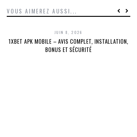
VOUS AIMEREZ AUSSI...
JUIN 8, 2026
1XBET APK MOBILE – AVIS COMPLET, INSTALLATION,
1X
BONUS ET SÉCURITÉ