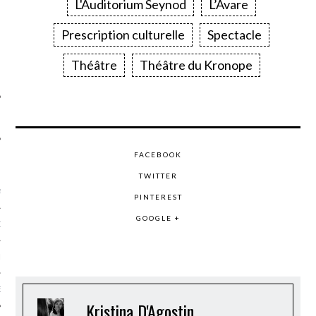
L'Auditorium Seynod
L’Avare
SUIVEZ-NOUS
Prescription culturelle
Spectacle
Théâtre
Théâtre du Kronope
FACEBOOK
FLOTTE CARAVELLE
TWITTER
AGNIE CARAVELLE
PINTEREST
GOOGLE +
D’ART PODCAST
CKS.COM
EUR.COM
Kristina D'Agostin