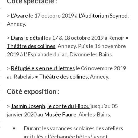
Côté spectacle :
LE
>
L’Avare
le 17 octobre 2019 à
L’Auditorium Seynod
,
Annecy.
>
Dans le détail
les 17 & 18 octobre 2019 à Renoir •
Théâtre des collines
, Annecy. Puis le 16 novembre
2019 à L’Esplanade du lac, Divonne les Bains.
>
Réfugié.e.s en neuf lettres
le 06 novembre 2019
au Rabelais •
Théâtre des collines
, Annecy.
AGNIE CARAVELLE
C
ôté exposition :
D’ART PODCAST
>
Jasmin Joseph, le conte du Hibou
jusqu’au 05
CKS.COM
janvier 2020 au
Musée Faure
, Aix-les-Bains.
EUR.COM
Durant les vacances scolaires des ateliers
intitulés « L’échappée bêtes ! » sont