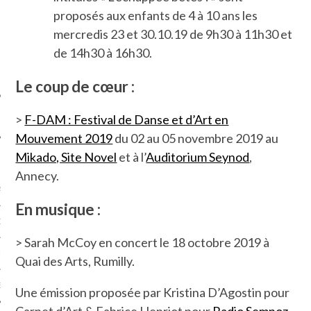
SUIVEZ-NOUS
proposés aux enfants de 4 à 10 ans les
mercredis 23 et 30.10.19 de 9h30 à 11h30 et
de 14h30 à 16h30.
Le coup de cœur :
>
F-DAM : Festival de Danse et d’Art en
Mouvement 2019
du 02 au 05 novembre 2019 au
Mikado, Site Novel
et à l’
Auditorium Seynod
,
FLOTTE CARAVELLE
Annecy.
AGNIE CARAVELLE
En musique :
D’ART PODCAST
> Sarah McCoy en concert le 18 octobre 2019 à
CKS.COM
Quai des Arts, Rumilly.
EUR.COM
Une émission proposée par Kristina D’Agostin pour
Carnet d’Art & Fabrice Henriot pour
Radio Semnoz