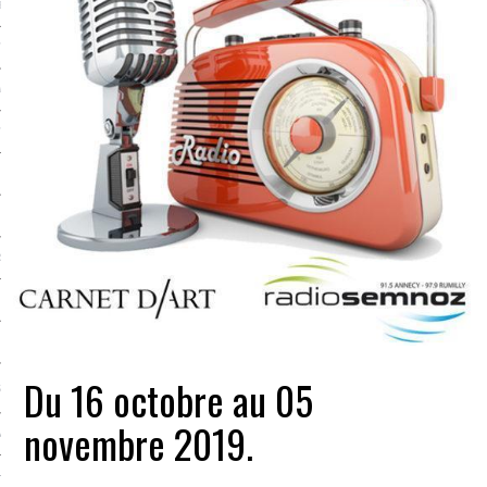
LE BONHEUR
L’HÉRITAGE
LA GUERRE
L’IDENTITÉ
ITS
RS
ES
Du 16 octobre au 05
S
novembre 2019.
VRE
TIONS