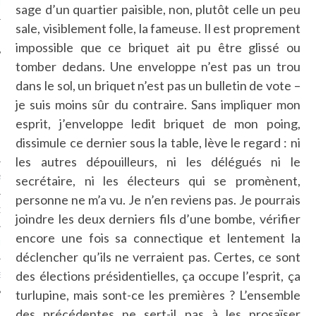
LE
sage d’un quartier paisible, non, plutôt celle un peu
sale, visiblement folle, la fameuse. Il est proprement
impossible que ce briquet ait pu être glissé ou
tomber dedans. Une enveloppe n’est pas un trou
dans le sol, un briquet n’est pas un bulletin de vote –
je suis moins sûr du contraire. Sans impliquer mon
esprit, j’enveloppe ledit briquet de mon poing,
dissimule ce dernier sous la table, lève le regard : ni
les autres dépouilleurs, ni les délégués ni le
secrétaire, ni les électeurs qui se promènent,
AGNIE CARAVELLE
personne ne m’a vu. Je n’en reviens pas. Je pourrais
D’ART PODCAST
joindre les deux derniers fils d’une bombe, vérifier
encore une fois sa connectique et lentement la
CKS.COM
déclencher qu’ils ne verraient pas. Certes, ce sont
des élections présidentielles, ça occupe l’esprit, ça
EUR.COM
turlupine, mais sont-ce les premières ? L’ensemble
des précédentes ne sert-il pas à les prosaïser