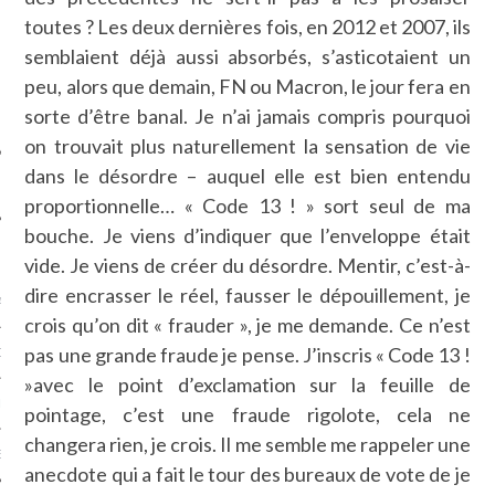
SUIVEZ-NOUS
toutes ? Les deux dernières fois, en 2012 et 2007, ils
semblaient déjà aussi absorbés, s’asticotaient un
peu, alors que demain, FN ou Macron, le jour fera en
sorte d’être banal. Je n’ai jamais compris pourquoi
on trouvait plus naturellement la sensation de vie
dans le désordre – auquel elle est bien entendu
proportionnelle… « Code 13 ! » sort seul de ma
bouche. Je viens d’indiquer que l’enveloppe était
FLOTTE CARAVELLE
vide. Je viens de créer du désordre. Mentir, c’est-à-
dire encrasser le réel, fausser le dépouillement, je
AGNIE CARAVELLE
crois qu’on dit « frauder », je me demande. Ce n’est
pas une grande fraude je pense. J’inscris « Code 13 !
D’ART PODCAST
»avec le point d’exclamation sur la feuille de
CKS.COM
pointage, c’est une fraude rigolote, cela ne
changera rien, je crois. Il me semble me rappeler une
EUR.COM
anecdote qui a fait le tour des bureaux de vote de je