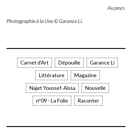
Au pays.
Photographie à la Une © Garance Li.
Carnet d'Art
Dépouille
Garance Li
Littérature
Magazine
Najet Youssef-Aïssa
Nouvelle
n°09 - La Folie
Raconter