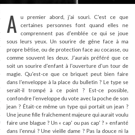
A
NCES EN VOD
u premier abord, j’ai souri. C’est ce que
certaines personnes font quand elles ne
comprennent pas d’emblée ce qui se joue
QUES
sous leurs yeux. Un sourire de gêne face à ma
propre bêtise, ou de protection face au cocasse, ou
SUELS
comme souvent les deux. J’aurais préféré que ce
soit un sourire d’enfant à l’ouverture d’un tour de
magie. Qu’est-ce que ce briquet peut bien faire
dans l’enveloppe à la place du bulletin ? Le type se
TURE
serait-il trompé à ce point ? Est-ce possible,
E
confondre l’enveloppe du vote avec la poche de son
jean ? Était-ce même un type qui portait un jean ?
RAPHIE
Une jeune fille fraîchement majeure qui aurait voulu
faire une blague ? Un « cap’ ou pas cap’ ? » enfanté
PTIONS
dans l’ennui ? Une vieille dame ? Pas la douce ni la