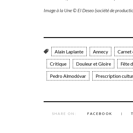
Image à la Une © El Deseo (société de productio
Alain Laplante
Annecy
Carnet 
Critique
Douleur et Gloire
Fête 
Pedro Almodóvar
Prescription cultur
SHARE ON:
FACEBOOK