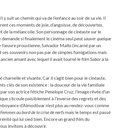
Il y suit un chemin qui va de l’enfance au soir de sa vie. Il
urent ces moments de joie, d’angoisse, de découvertes,
et de la mélancolie. Son personnage de cinéaste sur le
e demande si finalement le cinéma seul peut
sauver quelque
e l’œuvre proustienne, Salvador Mallo (incarné par un
 ses souvenirs non pas par de simples fumigations mais
n ancien amant avec lequel il avait tourné le film
Sabor
à la
é charnelle et vivante. Car il s’agit bien pour le cinéaste,
s clés de son existence : la douceur de la vie familiale
 par son actrice fétiche Penelope Cruz, l’image rêvée d’un
ue s’écoule paisiblement à l’inverse des regrets et des
 flamboyance d’Almodóvar n’est plus au rendez-vous comme
u
Femmes au bord de la crise de nerfs
mais le temps est passé
énité qui lui sied bien. Encore un grand film du
vous invitons à découvrir.