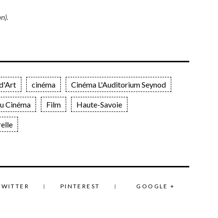
n).
d'Art
cinéma
Cinéma L'Auditorium Seynod
du Cinéma
Film
Haute-Savoie
elle
TWITTER
PINTEREST
GOOGLE +