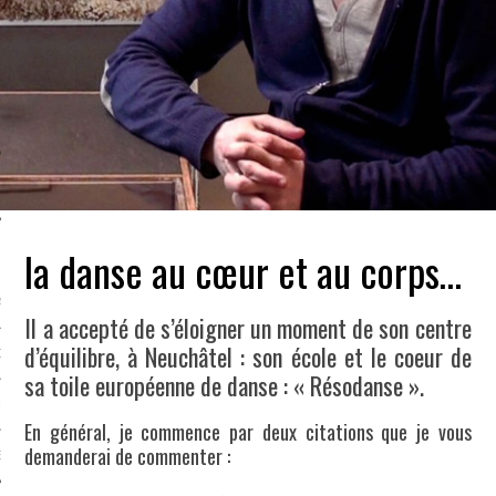
SUIVEZ-NOUS
la danse au cœur et au corps…
FLOTTE CARAVELLE
AGNIE CARAVELLE
Il a accepté de s’éloigner un moment de son centre
d’équilibre, à Neuchâtel : son école et le coeur de
D’ART PODCAST
sa toile européenne de danse : « Résodanse ».
CKS.COM
En général, je commence par deux citations que je vous
demanderai de commenter :
EUR.COM