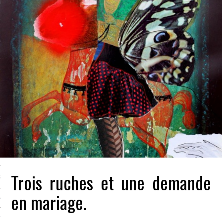
LE BONHEUR
L’HÉRITAGE
LA GUERRE
L’IDENTITÉ
ITS
RS
ES
Trois ruches et une demande
S
en mariage.
VRE
TIONS