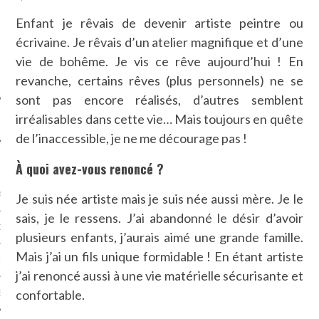
SUIVEZ-NOUS
Enfant je rêvais de devenir artiste peintre ou
écrivaine. Je rêvais d’un atelier magnifique et d’une
vie de bohême. Je vis ce rêve aujourd’hui ! En
revanche, certains rêves (plus personnels) ne se
sont pas encore réalisés, d’autres semblent
irréalisables dans cette vie… Mais toujours en quête
de l’inaccessible, je ne me décourage pas !
FLOTTE CARAVELLE
À quoi avez-vous renoncé ?
AGNIE CARAVELLE
Je suis née artiste mais je suis née aussi mère. Je le
sais, je le ressens. J’ai abandonné le désir d’avoir
D’ART PODCAST
plusieurs enfants, j’aurais aimé une grande famille.
Mais j’ai un fils unique formidable ! En étant artiste
CKS.COM
j’ai renoncé aussi à une vie matérielle sécurisante et
confortable.
EUR.COM