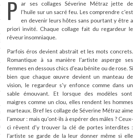
P
ar ses collages Séverine Métraz jette de
l’huile sur un sacré feu. Les comprendre c’est
NCES EN VOD
en devenir leurs hôtes sans pourtant y être a
priori invité. Chaque collage fait du regardeur le
rêveur insomniaque.
QUES
Parfois éros devient abstrait et les mots concrets.
SUELS
Romantique à sa manière l’artiste asperge ses
femmes en dessous chics d’eau bénite ou de rose. Si
bien que chaque œuvre devient un manteau de
vision, le regardeur s’y enfonce comme dans un
TURE
sable émouvant. Et lorsque des modèles sont
E
maigres comme un clou, elles rendent les hommes
marteaux. Bref les collage de Séverine Métraz aime
RAPHIE
l’amour : mais qu’ont-ils à espérer des mâles ? Ceux-
ci rêvent d’y trouver la clé de portes interdites :
PTIONS
l’artiste se garde de la leur donner même si elle