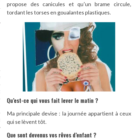
LE
propose des canicules et qu’un brame circule,
tordant les torses en goualantes plastiques.
AGNIE CARAVELLE
D’ART PODCAST
Qu’est-ce qui vous fait lever le matin ?
CKS.COM
Ma principale devise : la journée appartient à ceux
qui se lèvent tôt.
EUR.COM
Que sont devenus vos rêves d’enfant ?