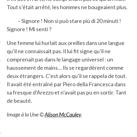
SUIVEZ-NOUS
Tout s’était arrêté, les hommes ne bougeaient plus.
– Signore ! Non si può stare più di 20 minuti !
Signore ! Mi senti ?
Une femme lui hurlait aux oreilles dans une langue
qu’il ne connaissait pas. Il lui fit signe qu’il ne
comprenait pas dans le langage universel : un
haussement de mains… Ils se regardèrent comme
FLOTTE CARAVELLE
deux étrangers. C’est alors qu’il se rappela de tout.
Il avait été entraîné par Piero della Francesca dans
AGNIE CARAVELLE
sa fresque d’Arezzo et n’avait pas pu en sortir. Tant
D’ART PODCAST
de beauté.
CKS.COM
Image à la Une ©
Alison McCauley
.
EUR.COM