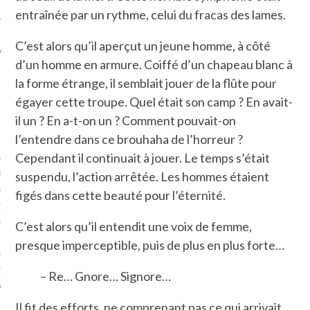
LE
entraînée par un rythme, celui du fracas des lames.
C’est alors qu’il aperçut un jeune homme, à côté
d’un homme en armure. Coiffé d’un chapeau blanc à
la forme étrange, il semblait jouer de la flûte pour
égayer cette troupe. Quel était son camp ? En avait-
il un ? En a-t-on un ? Comment pouvait-on
l’entendre dans ce brouhaha de l’horreur ?
Cependant il continuait à jouer. Le temps s’était
suspendu, l’action arrêtée. Les hommes étaient
AGNIE CARAVELLE
figés dans cette beauté pour l’éternité.
D’ART PODCAST
C’est alors qu’il entendit une voix de femme,
CKS.COM
presque imperceptible, puis de plus en plus forte…
EUR.COM
– Re… Gnore… Signore…
Il fit des efforts, ne comprenant pas ce qui arrivait.