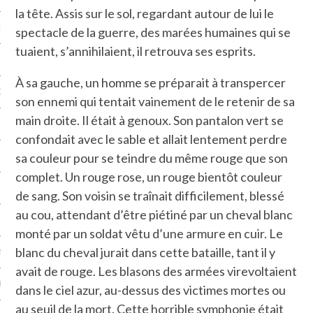
la tête. Assis sur le sol, regardant autour de lui le
NCES EN VOD
spectacle de la guerre, des marées humaines qui se
tuaient, s’annihilaient, il retrouva ses esprits.
À sa gauche, un homme se préparait à transpercer
QUES
son ennemi qui tentait vainement de le retenir de sa
main droite. Il était à genoux. Son pantalon vert se
SUELS
confondait avec le sable et allait lentement perdre
sa couleur pour se teindre du même rouge que son
complet. Un rouge rose, un rouge bientôt couleur
TURE
de sang. Son voisin se traînait difficilement, blessé
au cou, attendant d’être piétiné par un cheval blanc
E
monté par un soldat vêtu d’une armure en cuir. Le
blanc du cheval jurait dans cette bataille, tant il y
RAPHIE
avait de rouge. Les blasons des armées virevoltaient
PTIONS
dans le ciel azur, au-dessus des victimes mortes ou
au seuil de la mort. Cette horrible symphonie était