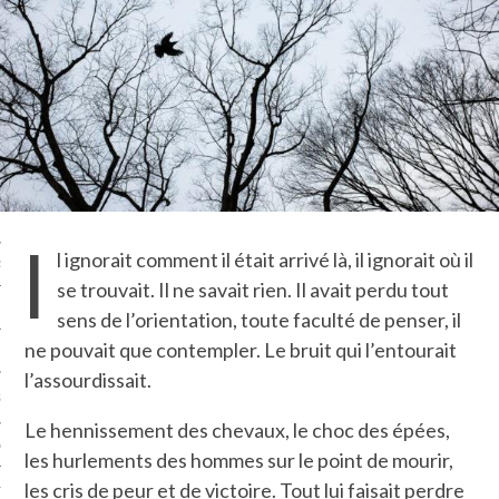
LE BONHEUR
L’HÉRITAGE
LA GUERRE
L’IDENTITÉ
ITS
I
l ignorait comment il était arrivé là, il ignorait où il
RS
se trouvait. Il ne savait rien. Il avait perdu tout
sens de l’orientation, toute faculté de penser, il
ne pouvait que contempler. Le bruit qui l’entourait
ES
l’assourdissait.
S
Le hennissement des chevaux, le choc des épées,
VRE
les hurlements des hommes sur le point de mourir,
les cris de peur et de victoire. Tout lui faisait perdre
TIONS