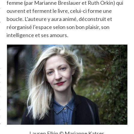
femme (par Marianne Breslauer et Ruth Orkin) qui
LE
ouvrent et ferment le livre, celui-ci forme une
boucle. L’auteure y aura animé, déconstruit et
réorganisé l’espace selon son bon plaisir, son
intelligence et ses amours.
AGNIE CARAVELLE
D’ART PODCAST
CKS.COM
EUR.COM
Lauren Elkin © Marianne Katser.