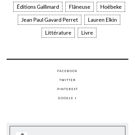
Éditions Gallimard
Flâneuse
Hoëbeke
Jean Paul Gavard Perret
Lauren Elkin
Littérature
Livre
FACEBOOK
TWITTER
PINTEREST
GOOGLE +