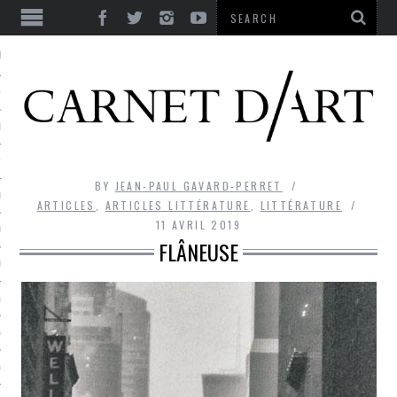
ES
CORPS ULTIME
LE TEMPS
L’UTOPIE
BY
JEAN-PAUL GAVARD-PERRET
LE RIRE
ARTICLES
,
ARTICLES LITTÉRATURE
,
LITTÉRATURE
11 AVRIL 2019
LE DIALOGUE
FLÂNEUSE
LE HASARD
LA LIBERTÉ
LA BEAUTÉ
LA FOLIE