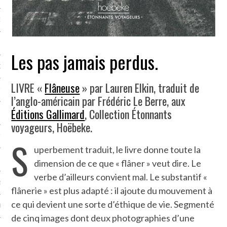
NCES EN VOD
Les pas jamais perdus.
QUES
LIVRE «
Flâneuse
» par Lauren Elkin, traduit de
SUELS
l’anglo-américain par Frédéric Le Berre, aux
Éditions Gallimard
, Collection Étonnants
voyageurs, Hoëbeke.
TURE
S
uperbement traduit, le livre donne toute la
E
dimension de ce que « flâner » veut dire. Le
verbe d’ailleurs convient mal. Le substantif «
RAPHIE
flânerie » est plus adapté : il ajoute du mouvement à
ce qui devient une sorte d’éthique de vie. Segmenté
PTIONS
de cinq images dont deux photographies d’une