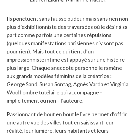
SUIVEZ-NOUS
Ils ponctuent sans fausse pudeur mais sans rien non
plus d’exhibitionniste des traversées où le désir à sa
part comme parfois une certaines répulsions
(quelques manifestations parisiennes n’y sont pas
pour rien). Mais tout ce qui tient d’un
impressionniste intime est appuyé sur une histoire
plus large. Chaque anecdote personnelle ramène
FLOTTE CARAVELLE
aux grands modèles féminins de la créatrice :
George Sand, Susan Sontag, Agnès Varda et Virginia
AGNIE CARAVELLE
Woolf ombre tutélaire qui accompagne –
D’ART PODCAST
implicitement ou non – l’auteure.
CKS.COM
Passionnant de bout en bout le livre permet d’offrir
une autre vue des villes tout en saisissant leur
EUR.COM
réalité, leur lumière, leurs habitants et leurs