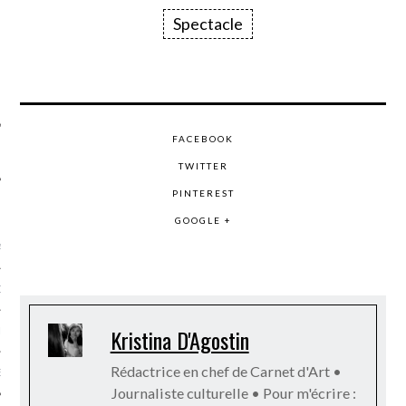
SUIVEZ-NOUS
Spectacle
FACEBOOK
TWITTER
PINTEREST
FLOTTE CARAVELLE
GOOGLE +
AGNIE CARAVELLE
D’ART PODCAST
Kristina D'Agostin
CKS.COM
Rédactrice en chef de Carnet d'Art •
EUR.COM
Journaliste culturelle • Pour m'écrire :