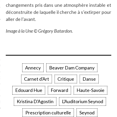
LE
changements pris dans une atmosphère instable et
déconstruite de laquelle il cherche à s’extirper pour
aller de l’avant.
Image à la Une © Grégory Batardon.
AGNIE CARAVELLE
Annecy
Beaver Dam Company
Carnet d'Art
Critique
Danse
D’ART PODCAST
Edouard Hue
Forward
Haute-Savoie
CKS.COM
Kristina D'Agostin
L'Auditorium Seynod
EUR.COM
Prescription culturelle
Seynod