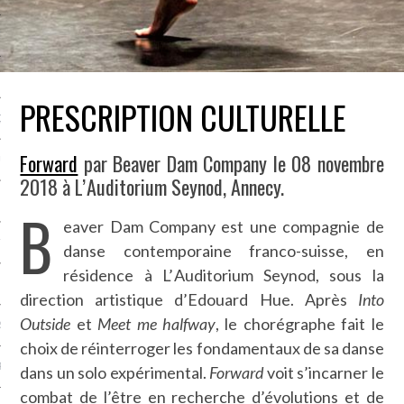
NCES EN VOD
PRESCRIPTION CULTURELLE
QUES
Forward
par Beaver Dam Company le 08 novembre
SUELS
2018 à L’ Auditorium Seynod, Annecy.
B
eaver Dam Company est une compagnie de
TURE
danse contemporaine franco-suisse, en
résidence à L’ Auditorium Seynod, sous la
E
direction artistique d’Edouard Hue. Après
Into
Outside
et
Meet me halfway
, le chorégraphe fait le
RAPHIE
choix de réinterroger les fondamentaux de sa danse
PTIONS
dans un solo expérimental.
Forward
voit s’incarner le
combat de l’être en recherche d’évolutions et de