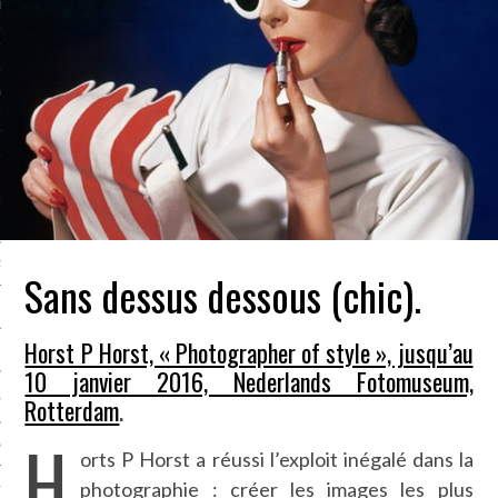
LE BONHEUR
L’HÉRITAGE
LA GUERRE
L’IDENTITÉ
ITS
RS
Sans dessus dessous (chic).
Horst P Horst, « Photographer of style », jusqu’au
ES
10 janvier 2016, Nederlands Fotomuseum,
S
Rotterdam
.
H
VRE
orts P Horst a réussi l’exploit inégalé dans la
photographie : créer les images les plus
TIONS