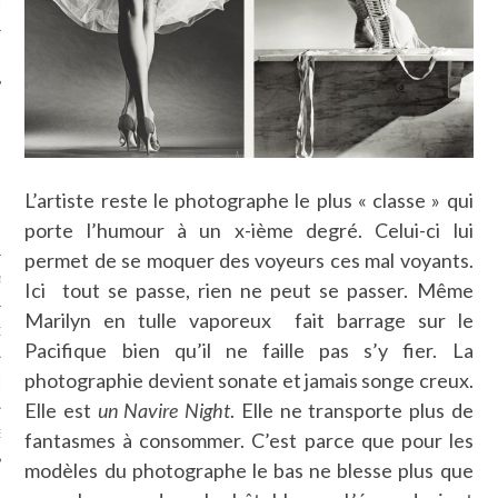
LE
L’artiste reste le photographe le plus « classe » qui
porte l’humour à un x-ième degré. Celui-ci lui
permet de se moquer des voyeurs ces mal voyants.
AGNIE CARAVELLE
Ici tout se passe, rien ne peut se passer. Même
Marilyn en tulle vaporeux fait barrage sur le
D’ART PODCAST
Pacifique bien qu’il ne faille pas s’y fier. La
photographie devient sonate et jamais songe creux.
CKS.COM
Elle est
un Navire Night
. Elle ne transporte plus de
EUR.COM
fantasmes à consommer. C’est parce que pour les
modèles du photographe le bas ne blesse plus que