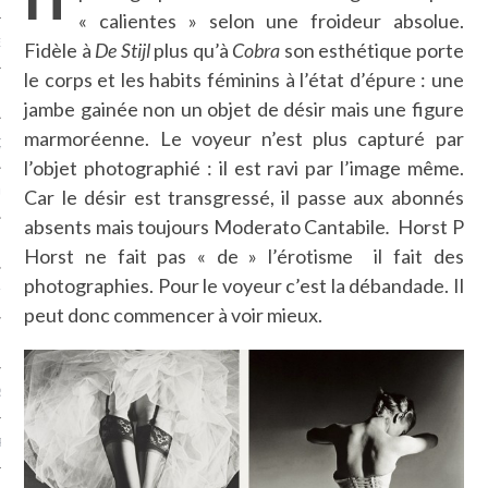
« calientes » selon une froideur absolue.
NCES EN VOD
Fidèle à
De Stijl
plus qu’à
Cobra
son esthétique porte
le corps et les habits féminins à l’état d’épure : une
jambe gainée non un objet de désir mais une figure
marmoréenne. Le voyeur n’est plus capturé par
QUES
l’objet photographié : il est ravi par l’image même.
Car le désir est transgressé, il passe aux abonnés
SUELS
absents mais toujours Moderato Cantabile
.
Horst P
Horst ne fait pas « de » l’érotisme il fait des
photographies. Pour le voyeur c’est la débandade. Il
TURE
peut donc commencer à voir mieux.
E
RAPHIE
PTIONS