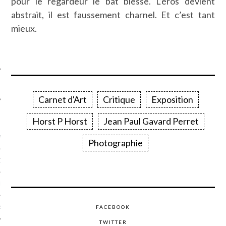
pour le regardeur le bât blesse. L’éros devient
SUIVEZ-NOUS
abstrait, il est faussement charnel. Et c’est tant
mieux.
Carnet d'Art
Critique
Exposition
FLOTTE CARAVELLE
Horst P Horst
Jean Paul Gavard Perret
AGNIE CARAVELLE
Photographie
D’ART PODCAST
CKS.COM
EUR.COM
FACEBOOK
TWITTER