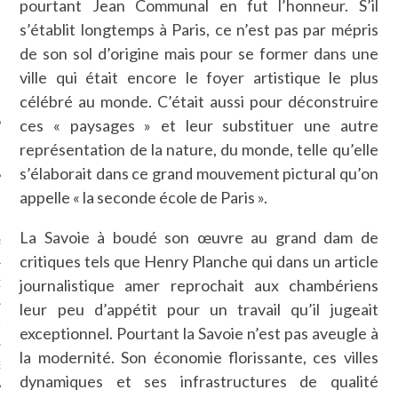
pourtant Jean Communal en fut l’honneur. S’il
SUIVEZ-NOUS
s’établit longtemps à Paris, ce n’est pas par mépris
de son sol d’origine mais pour se former dans une
ville qui était encore le foyer artistique le plus
célébré au monde. C’était aussi pour déconstruire
ces « paysages » et leur substituer une autre
représentation de la nature, du monde, telle qu’elle
s’élaborait dans ce grand mouvement pictural qu’on
appelle « la seconde école de Paris ».
FLOTTE CARAVELLE
La Savoie à boudé son œuvre au grand dam de
AGNIE CARAVELLE
critiques tels que Henry Planche qui dans un article
journalistique amer reprochait aux chambériens
D’ART PODCAST
leur peu d’appétit pour un travail qu’il jugeait
CKS.COM
exceptionnel. Pourtant la Savoie n’est pas aveugle à
la modernité. Son économie florissante, ces villes
EUR.COM
dynamiques et ses infrastructures de qualité