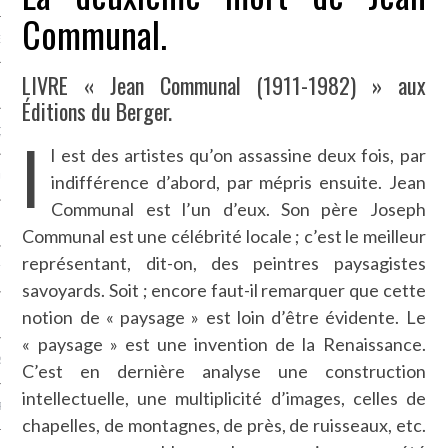
Communal.
NCES EN VOD
LIVRE « Jean Communal (1911-1982) » aux
Éditions du Berger.
I
QUES
l est des artistes qu’on assassine deux fois, par
SUELS
indifférence d’abord, par mépris ensuite. Jean
Communal est l’un d’eux. Son père Joseph
Communal est une célébrité locale ; c’est le meilleur
représentant, dit-on, des peintres paysagistes
TURE
savoyards. Soit ; encore faut-il remarquer que cette
notion de « paysage » est loin d’être évidente. Le
E
« paysage » est une invention de la Renaissance.
RAPHIE
C’est en dernière analyse une construction
intellectuelle, une multiplicité d’images, celles de
PTIONS
chapelles, de montagnes, de près, de ruisseaux, etc.