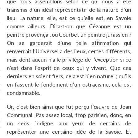
que nous assemblons selon ce qui nous a été
LE
transmis d’un idéal représentatif de la nature d’un
lieu. La nature, elle, est ce qu’elle est, en Savoie
comme ailleurs. Dira-t-on que Cézanne est un
peintre provençal, ou Courbet un peintre jurassien ?
On se garderait d’une telle affirmation qui
renverrait l’Universel à des lieux, certes différents,
mais dont aucun n’a le privilège de l’exception si ce
n’est dans l’esprit de ceux qui y vivent. Que ces
derniers en soient fiers, cela est bien naturel ; qu’ils
AGNIE CARAVELLE
en fassent le fondement d’un ostracisme, cela est
condamnable.
D’ART PODCAST
Or, c’est bien ainsi que fut perçu l’œuvre de Jean
CKS.COM
Communal. Pas assez local, trop parisien, donc, en
EUR.COM
un sens, indigne aux yeux de certains de
représenter une certaine idée de la Savoie. Et