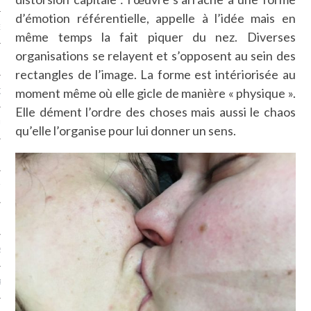
d’émotion référentielle, appelle à l’idée mais en
NCES EN VOD
même temps la fait piquer du nez. Diverses
organisations se relayent et s’opposent au sein des
rectangles de l’image. La forme est intériorisée au
moment même où elle gicle de manière « physique ».
QUES
Elle dément l’ordre des choses mais aussi le chaos
SUELS
qu’elle l’organise pour lui donner un sens.
TURE
E
RAPHIE
PTIONS