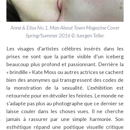
LE
Anne & Elisa No.1, Man About Town Magazine Cover
Spring/Summer 2016 © Juergen Teller.
Les visages d’artistes célèbres insérés dans les
prises ne sont que la partie visible d’un iceberg
beaucoup plus profond et passionnant. Derrière la
« brindille » Kate Moss ou autres actrices se cachent
AGNIE CARAVELLE
bien des anonymes qui transgressent des codes de
la monstration de la sexualité. L’exhibition est
D’ART PODCAST
retournée pour en dévoiler les feintes. Le monde ne
CKS.COM
s’adapte pas plus au photographe que ce dernier se
laisse couler dans les choses vues. Il ne cherche
EUR.COM
jamais à rassurer par une simple harmonie. Son
esthétique répand une poétique visuelle critique