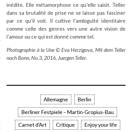
inédite. Elle métamorphose ce qu’elle saisit. Teller
SUIVEZ-NOUS
dans sa brutalité de prise ne se laisse pas fasciner
par ce qu’il voit. Il cultive l’ambiguïté identitaire
comme celle des genres vers une autre vision de
l’amour ou ce qui est donné comme tel.
Photographie à la Une ©
Eva Herzigova, Mit dem Teller
nach Bonn, No.3, 2016,
Juergen Teller.
FLOTTE CARAVELLE
AGNIE CARAVELLE
D’ART PODCAST
Allemagne
Berlin
CKS.COM
Berliner Festpiele – Martin-Gropius-Bau
EUR.COM
Carnet d'Art
Critique
Enjoy your life