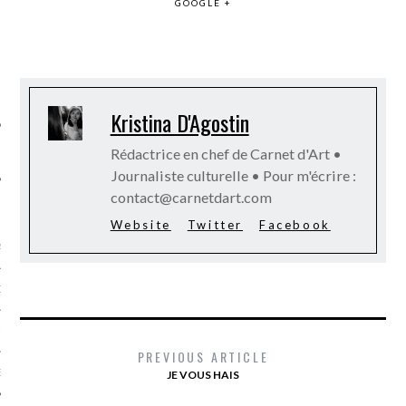
GOOGLE +
SUIVEZ-NOUS
Kristina D'Agostin
Rédactrice en chef de Carnet d'Art •
Journaliste culturelle • Pour m'écrire :
contact@carnetdart.com
FLOTTE CARAVELLE
Website
Twitter
Facebook
AGNIE CARAVELLE
D’ART PODCAST
CKS.COM
PREVIOUS ARTICLE
EUR.COM
JE VOUS HAIS