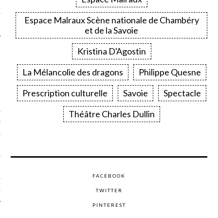
LE
Espace Malraux Scène nationale de Chambéry
et de la Savoie
Kristina D'Agostin
La Mélancolie des dragons
Philippe Quesne
Prescription culturelle
Savoie
Spectacle
Théâtre Charles Dullin
AGNIE CARAVELLE
D’ART PODCAST
CKS.COM
FACEBOOK
EUR.COM
TWITTER
PINTEREST