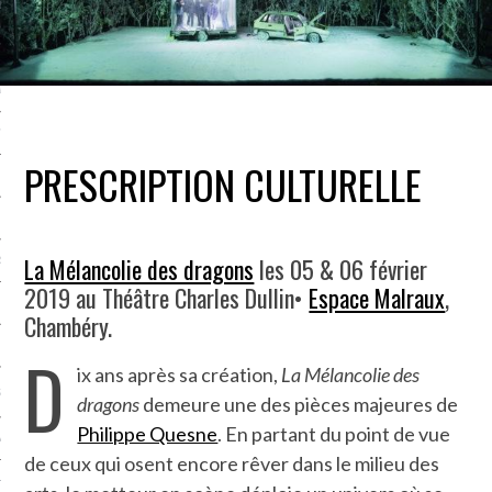
LE BONHEUR
L’HÉRITAGE
LA GUERRE
L’IDENTITÉ
PRESCRIPTION CULTURELLE
ITS
La Mélancolie des dragons
les 05 & 06 février
RS
2019 au Théâtre Charles Dullin•
Espace Malraux
,
Chambéry.
ES
D
ix ans après sa création,
La Mélancolie des
S
dragons
demeure une des pièces majeures de
Philippe Quesne
. En partant du point de vue
VRE
de ceux qui osent encore rêver dans le milieu des
TIONS