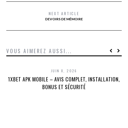
NEXT ARTICLE
DEVOIRS DE MÉMOIRE
VOUS AIMEREZ AUSSI...
JUIN 8, 2026
1XBET APK MOBILE – AVIS COMPLET, INSTALLATION,
1X
BONUS ET SÉCURITÉ