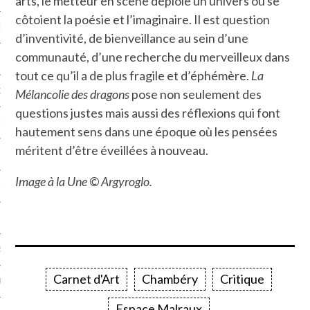
arts, le metteur en scène déploie un univers où se
côtoient la poésie et l’imaginaire. Il est question
NCES EN VOD
d’inventivité, de bienveillance au sein d’une
communauté, d’une recherche du merveilleux dans
tout ce qu’il a de plus fragile et d’éphémère.
La
QUES
Mélancolie des dragons
pose non seulement des
questions justes mais aussi des réflexions qui font
SUELS
hautement sens dans une époque où les pensées
méritent d’être éveillées à nouveau.
Image à la Une © Argyroglo.
TURE
E
RAPHIE
Carnet d'Art
Chambéry
Critique
PTIONS
Espace Malraux