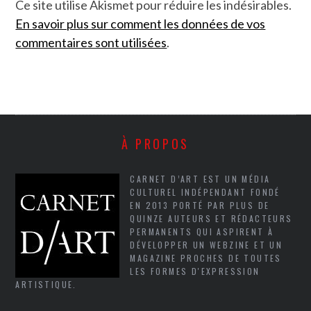
Ce site utilise Akismet pour réduire les indésirables.
En savoir plus sur comment les données de vos
commentaires sont utilisées
.
À PROPOS
CARNET D’ART EST UN MÉDIA
CULTUREL INDÉPENDANT FONDÉ
EN 2013 PORTÉ PAR PLUS DE
QUINZE AUTEURS ET RÉDACTEURS
PERMANENTS QUI ASPIRENT À
DÉVELOPPER UN WEBZINE ET UN
MAGAZINE PROCHES DE TOUTES
LES FORMES D'EXPRESSION
ARTISTIQUE.