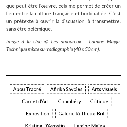
que peut être l’œuvre, cela me permet de créer un
lien entre la culture française et burkinabée. C’est
un prétexte à ouvrir la discussion, à transmettre,
sans être polémique.
Image à la Une © Les amoureux – Lamine Maïga.
Technique mixte sur radiographie (40 x 50 cm).
Abou Traoré
Afirika Savoies
Arts visuels
Carnet d'Art
Chambéry
Critique
Exposition
Galerie Ruffieux-Bril
Kristina D'Agostin
Lamine Maïga