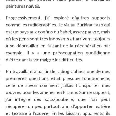
LE
peintures naïves.
Progressivement, j’ai exploré d’autres supports
comme les radiographies. Je vis au Burkina Faso qui
est un pays aux confins du Sahel, assez pauvre, mais
où les gens sont très innovants et arrivent toujours
à se débrouiller en faisant de la récupération par
exemple. Il y a une préoccupation quotidienne
d’être dans la vie malgré les difficultés.
AGNIE CARAVELLE
En travaillant à partir de radiographies, une de mes
premières questions était presque fonctionnelle,
D’ART PODCAST
celle de savoir comment j’allais transporter mes
CKS.COM
œuvres pour les amener en France. Sur ce support,
j’ai intégré des sacs-poubelle, que l’on peut
EUR.COM
récupérer un peu partout, afin d’apporter matière
et texture à l’œuvre. En les laissant apparents, ils