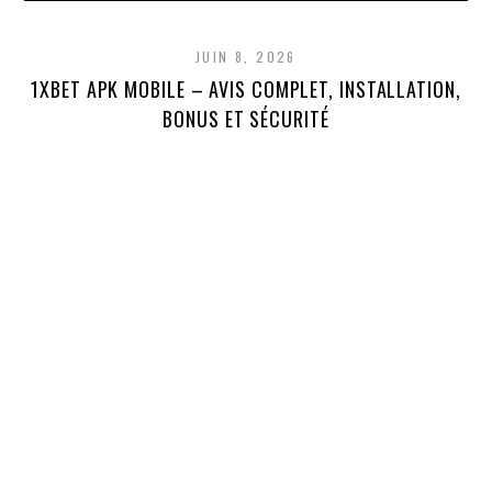
JUIN 8, 2026
1XBET APK MOBILE – AVIS COMPLET, INSTALLATION,
1X
BONUS ET SÉCURITÉ