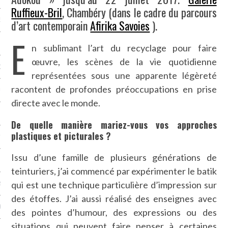
Ruffieux-Bril
, Chambéry (dans le cadre du parcours
NCES EN VOD
d’art contemporain
Afirika Savoies
).
E
n sublimant l’art du recyclage pour faire
œuvre, les scènes de la vie quotidienne
QUES
représentées sous une apparente légèreté
racontent de profondes préoccupations en prise
SUELS
directe avec le monde.
De quelle manière mariez-vous vos approches
plastiques et picturales ?
TURE
Issu d’une famille de plusieurs générations de
E
teinturiers, j’ai commencé par expérimenter le batik
qui est une technique particulière d’impression sur
RAPHIE
des étoffes. J’ai aussi réalisé des enseignes avec
PTIONS
des pointes d’humour, des expressions ou des
situations qui peuvent faire penser à certaines