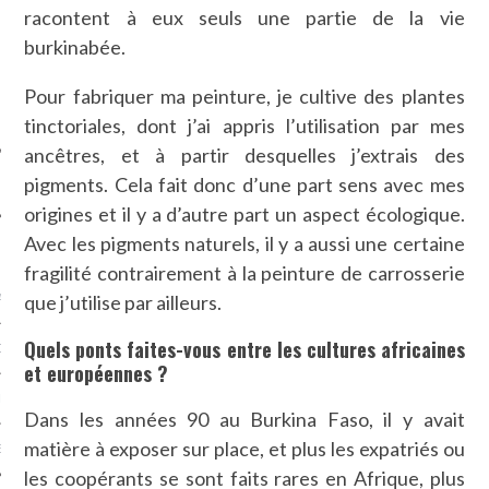
racontent à eux seuls une partie de la vie
SUIVEZ-NOUS
burkinabée.
Pour fabriquer ma peinture, je cultive des plantes
tinctoriales, dont j’ai appris l’utilisation par mes
ancêtres, et à partir desquelles j’extrais des
pigments. Cela fait donc d’une part sens avec mes
origines et il y a d’autre part un aspect écologique.
Avec les pigments naturels, il y a aussi une certaine
FLOTTE CARAVELLE
fragilité contrairement à la peinture de carrosserie
que j’utilise par ailleurs.
AGNIE CARAVELLE
Quels ponts faites-vous entre les cultures africaines
D’ART PODCAST
et européennes ?
CKS.COM
Dans les années 90 au Burkina Faso, il y avait
matière à exposer sur place, et plus les expatriés ou
EUR.COM
les coopérants se sont faits rares en Afrique, plus