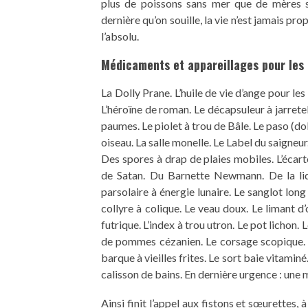
plus de poissons sans mer que de mères s
dernière qu’on souille, la vie n’est jamais pr
l’absolu.
Médicaments et appareillages pour les 
La Dolly Prane. L’huile de vie d’ange pour le
L’héroïne de roman. Le décapsuleur à jarrete
paumes. Le piolet à trou de Bâle. Le paso (dobl
oiseau. La salle monelle. Le Label du saigneu
Des spores à drap de plaies mobiles. L’écart
de Satan. Du Barnette Newmann. De la lique
parsolaire à énergie lunaire. Le sanglot lon
collyre à colique. Le veau doux. Le limant d’
futrique. L’index à trou utron. Le pot lichon. 
de pommes cézanien. Le corsage scopique. La
barque à vieilles frites. Le sort baie vitamin
calisson de bains. En dernière urgence : une
Ainsi finit l’appel aux fistons et sœurettes