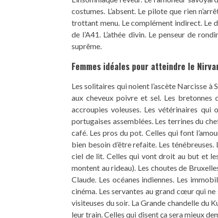
costumes. L’absent. Le pilote que rien n’arr
trottant menu. Le complément indirect. Le d
de l’A41. L’athée divin. Le penseur de rond
suprême.
Femmes idéales pour atteindre le Nirva
Les solitaires qui noient l’ascète Narcisse à 
aux cheveux poivre et sel. Les bretonnes 
accroupies voleuses. Les vétérinaires qui 
portugaises assemblées. Les terrines du chef
café. Les pros du pot. Celles qui font l’amou
bien besoin d’être refaite. Les ténébreuses. 
ciel de lit. Celles qui vont droit au but et 
montent au rideau). Les choutes de Bruxelles.
Claude. Les océanes indiennes. Les immobiles
cinéma. Les servantes au grand cœur qui ne s
visiteuses du soir. La Grande chandelle du Ku
leur train. Celles qui disent ça sera mieux de