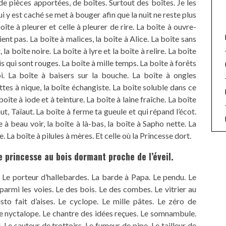
 de pièces apportées, de boîtes. Surtout des boîtes. Je les
ui y est caché se met à bouger afin que la nuit ne reste plus
a boîte à pleurer et celle à pleurer de rire. La boîte à ouvre-
ient pas. La boîte à malices, la boîte à Alice. La boîte sans
 la boîte noire. La boîte à lyre et la boîte à relire. La boîte
is qui sont rouges. La boîte à mille temps. La boîte à forêts
i. La boîte à baisers sur la bouche. La boîte à ongles
ttes à nique, la boîte échangiste. La boîte soluble dans ce
boîte à iode et à teinture. La boîte à laine fraîche. La boîte
, Taïaut. La boîte à ferme ta gueule et qui répand l’écot.
 à beau voir, la boîte à là-bas, la boîte à Sapho nette. La
. La boîte à pilules à mères. Et celle où la Princesse dort.
 princesse au bois dormant proche de l’éveil.
. Le porteur d’hallebardes. La barde à Papa. Le pendu. Le
armi les voies. Le des bois. Le des combes. Le vitrier au
to fait d’aises. Le cyclope. Le mille pâtes. Le zéro de
. Le nyctalope. Le chantre des idées reçues. Le somnambule.
Le sauteur de trottoirs. Le fumeur de pipe. Le tailleur de