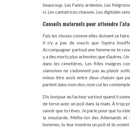
beaucoup. Les Fanny ardentes. Les Négresses
si. Les cantatrices chauves. Les digitales sens
Conseils maternels pour atteindre l’ata
Fais les choses comme elles doivent se faire
Il n’y a pas de soucis que l’opéra bouffe
Accompagner partout une femme ne te conduir
y a des morts plus achevées que d’autres. Un t
dans les cimetières. Les filles maigres 
siamoises ne s’adonnent pas au plaisir solit
mieux être assis entre deux chaises que pas
parlent dans mon dos, mon cul les contemple
Dis bonjour au facteur surtout quand il sonne
de torse avec un poil dans la main. À trop prê
savoir que tu rêves. Je parle pour que tu n’ai
la moutarde. Méfie-toi des Allemands et s
hommes, tu leur montres un poil et ils voient u