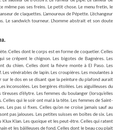
ête même pas ses freins. Le petit chose. Le menu fretin, le
anseur de claquettes. L’amoureux de Pépette. L’échangeur
ins. Le sandwich tourneur. L’homme abstrait et son doute
na.
Sète. Celles dont le corps est en forme de coquetier. Celles
qui se crêpent le chignon. Les bigotes de Bagnères. Les
ont du chien. Celles dont la fièvre monte à El Paso. Les
. Les vénérables de lapin. Les croupières. Les moulantes à
r sur le dos en se disant que la peinture du plafond aurait
Les inconsolées. Les bergères étoilées. Les aiguilleuses du
les tireuses d’élytre. Les femmes du boulanger (lorsqu’elles
 Celles qui le soir ont mal à la tête. Les femmes de Saint-
. Les pas si fixes. Celles qu’on ne croise jamais sauf au
ont pas jalouses. Les petites suisses en boîtes de six. Les
 Klux Klan. Les quoique et les peut-être. Celles qui ratent
main et les bâilleuses de fond. Celles dont le beau cou plait