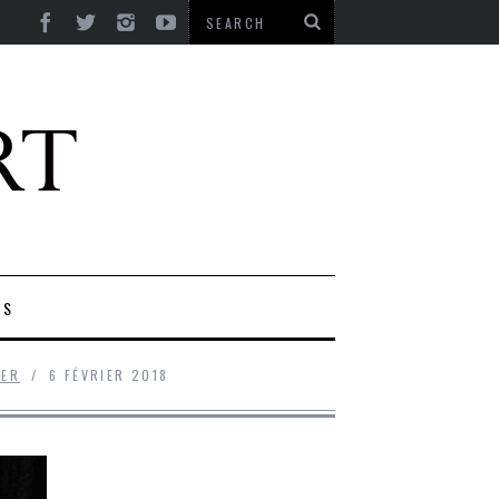
ES
SER
6 FÉVRIER 2018