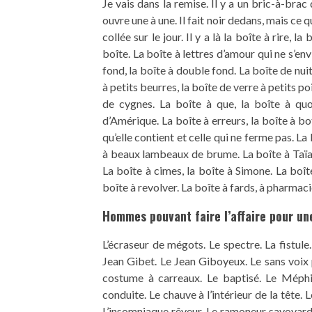
Je vais dans la remise. Il y a un bric-à-brac
ouvre une à une. Il fait noir dedans, mais ce q
collée sur le jour. Il y a là la boîte à rire, l
boîte. La boîte à lettres d’amour qui ne s’env
fond, la boîte à double fond. La boîte de nuit,
à petits beurres, la boîte de verre à petits po
de cygnes. La boîte à que, la boîte à quo
d’Amérique. La boîte à erreurs, la boîte à bo
qu’elle contient et celle qui ne ferme pas. La 
à beaux lambeaux de brume. La boîte à Taïaut
La boîte à cimes, la boîte à Simone. La boîte
boîte à revolver. La boîte à fards, à pharmacie
Hommes pouvant faire l’affaire pour une
L’écraseur de mégots. Le spectre. La fistule
Jean Gibet. Le Jean Giboyeux. Le sans voix p
costume à carreaux. Le baptisé. Le Méphis
conduite. Le chauve à l’intérieur de la tête
L’insomniaque rêveur. Le ramoneur savoyard. 