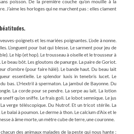
ans poisson. De la première couche qu’on mouille à la
opre. J’aime les horloges qui ne marchent pas : elles clament
béatitudes.
s veuves-poignets et les mariées poignantes. L’ode à nonne.
lles. L’onguent pour bat qui blesse. Le sarment pour jeu de
e). Le hip (et hop). Le trousseau à oiselle et le trousseur à
r. Le beau bôt. Les gloutons de panurge. La paire de Goriot.
eur d’ombre (pour faire hâlé). Le bande haut. Du beau lait
ur essentielle. Le splendor luxis in tenebris lucet. Le
g du bas. L’Hextril à spermaton. La jambul de Bayonne. Du
ongle. La corde pour se pendre. La serpe au lait. La lotion
Le sneff qu’on sniffe. Le frais goli. Le lobot semnique. Le jus
 verge téléscopique. Du Nutrof. Et un tricot stérile. La
é. Le balai à poumon. Le derme à thon. Le calcium d’Aix et le
 messe à âme morte, un mètre cube de terre, une couronne.
, à chacun des animaux malades de la peste qui nous hante :