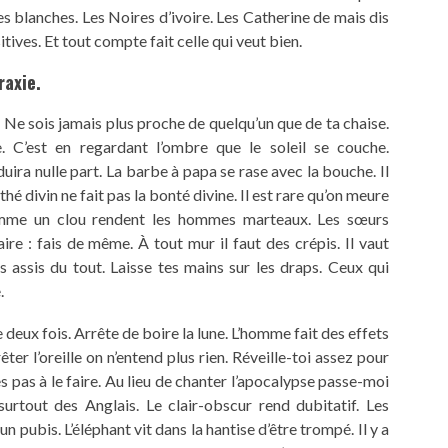
 blanches. Les Noires d’ivoire. Les Catherine de mais dis
itives. Et tout compte fait celle qui veut bien.
raxie.
. Ne sois jamais plus proche de quelqu’un que de ta chaise.
. C’est en regardant l’ombre que le soleil se couche.
a nulle part. La barbe à papa se rase avec la bouche. Il
hé divin ne fait pas la bonté divine. Il est rare qu’on meure
comme un clou rendent les hommes marteaux. Les sœurs
aire : fais de même. À tout mur il faut des crépis. Il vaut
 assis du tout. Laisse tes mains sur les draps. Ceux qui
.
 deux fois. Arrête de boire la lune. L’homme fait des effets
ter l’oreille on n’entend plus rien. Réveille-toi assez pour
es pas à le faire. Au lieu de chanter l’apocalypse passe-moi
urtout des Anglais. Le clair-obscur rend dubitatif. Les
n pubis. L’éléphant vit dans la hantise d’être trompé. Il y a