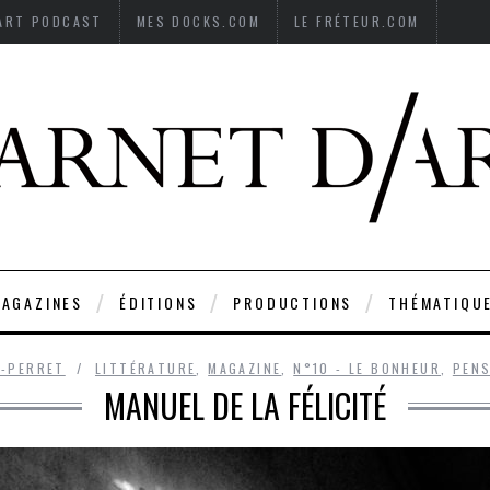
’ART PODCAST
MES DOCKS.COM
LE FRÉTEUR.COM
AGAZINES
ÉDITIONS
PRODUCTIONS
THÉMATIQU
D-PERRET
LITTÉRATURE
,
MAGAZINE
,
N°10 - LE BONHEUR
,
PEN
MANUEL DE LA FÉLICITÉ