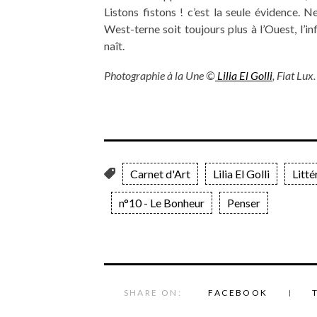
Listons fistons ! c’est la seule évidence.
West-terne soit toujours plus à l’Ouest, l’in
naît.
Photographie à la Une ©
Lilia El Golli
, Fiat Lux.
Carnet d'Art
Lilia El Golli
Litté
n°10 - Le Bonheur
Penser
SHARE ON:
FACEBOOK