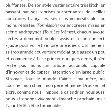
SUIVEZ-NOUS
bluffantes. De son style vestimentaire très kitch, en
passant par ses reprises surprenantes de vieilles
comptines françaises, ses clips immersifs plus ou
moins réalistes (
Formidable)
ou encoreses mises en
scène androgynes (
Tous Les Mêmes)
, chacun avoue,
certes à demi-mot, vouloir assister à son concert,
« juste pour voir et se faire une idée ». Car même si
sa trop grande couverture médiatique agace un peu
FLOTTE CARAVELLE
et commence à faire grincer quelques dents, il n’en
reste pas moins un artiste accompli, capable
AGNIE CARAVELLE
d’innover et de capter l’attention d’un large public.
Stromae, tout le monde t’aime ; ma mère, ma
D’ART PODCAST
cousine, mon chien, mon père et même Drucker, et
CKS.COM
alors, comme nous l’impose le calendrier, nous aussi
nous attendons vivement dimanche prochain, mais
EUR.COM
t’as intérêt à être formidable.