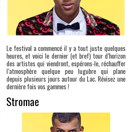
LE BONHEUR
L’HÉRITAGE
LA GUERRE
L’IDENTITÉ
Le festival a commencé il y a tout juste quelques
heures, et voici le dernier (et bref) tour d’horizon
ITS
des artistes qui viendront, espérons-le, réchauffer
l’atmosphère quelque peu lugubre qui plane
RS
depuis plusieurs jours autour du Lac. Révisez une
dernière fois vos gammes !
ES
Stromae
S
VRE
TIONS