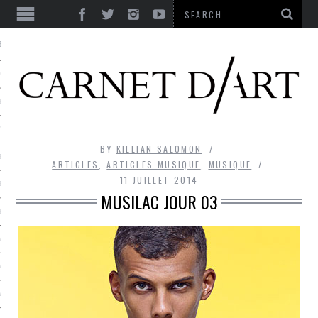
ES
CORPS ULTIME
LE TEMPS
L’UTOPIE
BY
KILLIAN SALOMON
LE RIRE
ARTICLES
,
ARTICLES MUSIQUE
,
MUSIQUE
11 JUILLET 2014
LE DIALOGUE
MUSILAC JOUR 03
LE HASARD
LA LIBERTÉ
LA BEAUTÉ
LA FOLIE