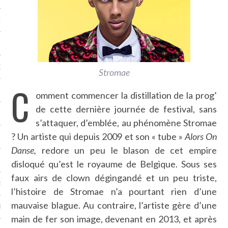
NCES EN VOD
QUES
Stromae
C
SUELS
omment commencer la distillation de la prog’
de cette dernière journée de festival, sans
s’attaquer, d’emblée, au phénomène Stromae
? Un artiste qui depuis 2009 et son « tube »
Alors On
TURE
Danse,
redore un peu le blason de cet empire
E
disloqué qu’est le royaume de Belgique. Sous ses
faux airs de clown dégingandé et un peu triste,
RAPHIE
l’histoire de Stromae n’a pourtant rien d’une
mauvaise blague. Au contraire, l’artiste gère d’une
PTIONS
main de fer son image, devenant en 2013, et après