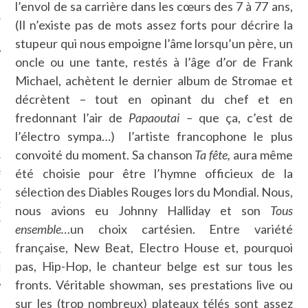
LE
l’envol de sa carrière dans les cœurs des 7 à 77 ans,
(Il n’existe pas de mots assez forts pour décrire la
stupeur qui nous empoigne l’âme lorsqu’un père, un
oncle ou une tante, restés à l’âge d’or de Frank
Michael, achètent le dernier album de Stromae et
décrètent – tout en opinant du chef et en
fredonnant l’air de
Papaoutai –
que ça, c’est de
l’électro sympa…) l’artiste francophone le plus
convoité du moment. Sa chanson
Ta fête,
aura même
été choisie pour être l’hymne officieux de la
AGNIE CARAVELLE
sélection des Diables Rouges lors du Mondial. Nous,
D’ART PODCAST
nous avions eu Johnny Halliday et son
Tous
ensemble…
un choix cartésien. Entre variété
CKS.COM
française, New Beat, Electro House et, pourquoi
pas, Hip-Hop, le chanteur belge est sur tous les
EUR.COM
fronts. Véritable showman, ses prestations live ou
sur les (trop nombreux) plateaux télés sont assez