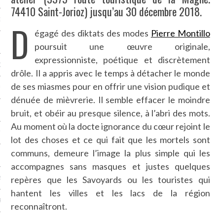
74410 Saint-Jorioz) jusqu’au 30 décembre 2018.
NCES EN VOD
D
égagé des diktats des modes
Pierre Montillo
poursuit une œuvre originale,
expressionniste, poétique et discrètement
QUES
drôle. Il a appris avec le temps à détacher le monde
de ses miasmes pour en offrir une vision pudique et
SUELS
dénuée de mièvrerie. Il semble effacer le moindre
bruit, et obéir au presque silence, à l’abri des mots.
Au moment où la docte ignorance du cœur rejoint le
TURE
lot des choses et ce qui fait que les mortels sont
communs, demeure l’image la plus simple qui les
E
accompagnes sans masques et justes quelques
repères que les Savoyards ou les touristes qui
RAPHIE
hantent les villes et les lacs de la région
PTIONS
reconnaîtront.