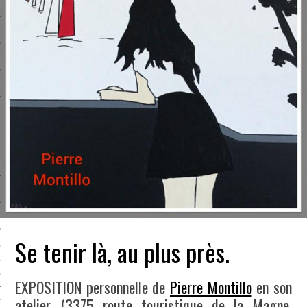
LE BONHEUR
L’HÉRITAGE
LA GUERRE
L’IDENTITÉ
ITS
RS
ES
Se tenir là, au plus près.
S
VRE
EXPOSITION personnelle de
Pierre Montillo
en son
atelier (3375 route touristique de la Magne.
TIONS