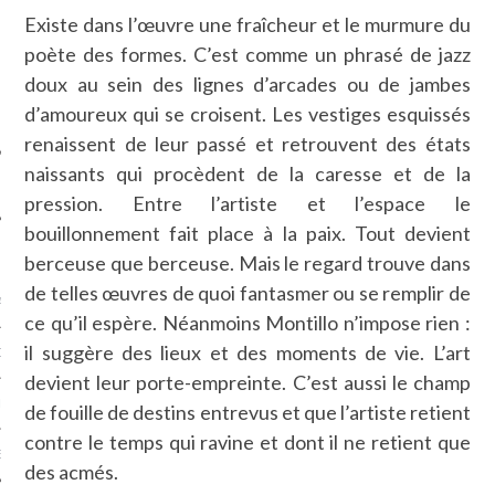
SUIVEZ-NOUS
Existe dans l’œuvre une fraîcheur et le murmure du
poète des formes. C’est comme un phrasé de jazz
doux au sein des lignes d’arcades ou de jambes
d’amoureux qui se croisent. Les vestiges esquissés
renaissent de leur passé et retrouvent des états
naissants qui procèdent de la caresse et de la
pression. Entre l’artiste et l’espace le
bouillonnement fait place à la paix. Tout devient
FLOTTE CARAVELLE
berceuse que berceuse. Mais le regard trouve dans
de telles œuvres de quoi fantasmer ou se remplir de
AGNIE CARAVELLE
ce qu’il espère. Néanmoins Montillo n’impose rien :
il suggère des lieux et des moments de vie. L’art
D’ART PODCAST
devient leur porte-empreinte. C’est aussi le champ
CKS.COM
de fouille de destins entrevus et que l’artiste retient
contre le temps qui ravine et dont il ne retient que
EUR.COM
des acmés.