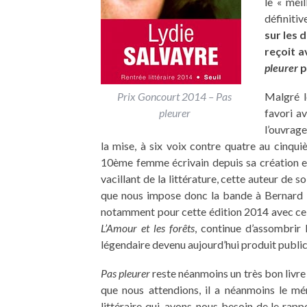
le « mei
définitiv
sur les 
reçoit a
pleurer
p
Prix Goncourt 2014 – Pas
Malgré l
pleurer
favori a
l’ouvrage
la mise, à six voix contre quatre au cinqui
10ème femme écrivain depuis sa création e
vacillant de la littérature, cette auteur de 
que nous impose donc la bande à Bernard Pi
notamment pour cette édition 2014 avec ce c
L’Amour et les forêts
, continue d’assombrir 
légendaire devenu aujourd’hui produit publici
Pas pleurer
reste néanmoins un très bon livre p
que nous attendions, il a néanmoins le mé
littéraire qui, avons-nous besoin de le rapp