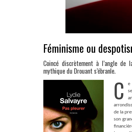
Féminisme ou despoti
Coincé discrètement à l’angle de l
mythique du Drouant s’ébranle.
C
e 
se
a
arrondiss
de la pr
son gran
financièr