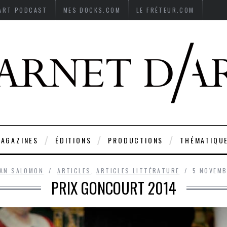
’ART PODCAST
MES DOCKS.COM
LE FRÉTEUR.COM
AGAZINES
ÉDITIONS
PRODUCTIONS
THÉMATIQU
IAN SALOMON
ARTICLES
,
ARTICLES LITTÉRATURE
5 NOVEMB
PRIX GONCOURT 2014