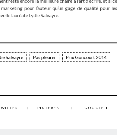
ent reste encore la meilleure chaire à l’art d’écrire, et si ce
arketing pour l’auteur qu’un gage de qualité pour les
velle lauréate Lydie Salvayre.
die Salvayre
Pas pleurer
Prix Goncourt 2014
TWITTER
PINTEREST
GOOGLE +