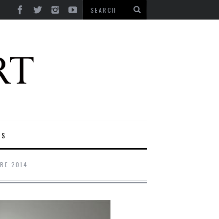
ES
RE 2014