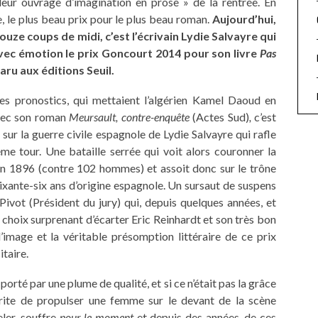
lleur ouvrage d’imagination en prose » de la rentrée. En
e, le plus beau prix pour le plus beau roman.
Aujourd’hui,
douze coups de midi, c’est l’écrivain Lydie Salvayre qui
vec émotion le prix Goncourt 2014 pour son livre
Pas
aru aux éditions Seuil.
es pronostics, qui mettaient l’algérien Kamel Daoud en
vec son roman
Meursault, contre-enquête
(Actes Sud)
,
c’est
 sur la guerre civile espagnole de Lydie Salvayre qui rafle
ème tour. Une bataille serrée qui voit alors couronner la
n 1896 (contre 102 hommes) et assoit donc sur le trône
soixante-six ans d’origine espagnole. Un sursaut de suspens
vot (Président du jury) qui, depuis quelques années, et
hoix surprenant d’écarter Eric Reinhardt et son très bon
l’image et la véritable présomption littéraire de ce prix
taire.
orté par une plume de qualité, et si ce n’était pas la grâce
rite de propulser une femme sur le devant de la scène
eler, souffre
pour le moment
et depuis des années, de ces