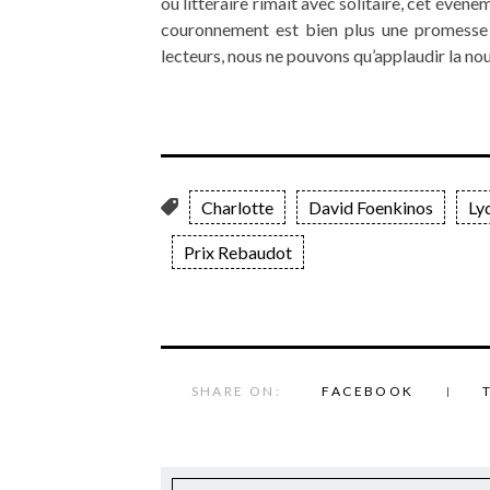
où littéraire rimait avec solitaire, cet événem
couronnement est bien plus une promesse m
lecteurs, nous ne pouvons qu’applaudir la nou
Charlotte
David Foenkinos
Ly
Prix Rebaudot
SHARE ON:
FACEBOOK