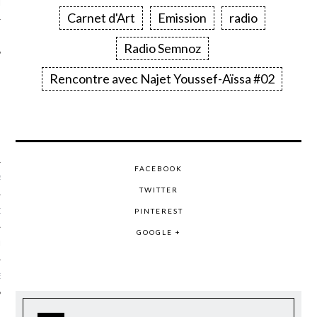
LE
Carnet d'Art
Emission
radio
Radio Semnoz
Rencontre avec Najet Youssef-Aïssa #02
FACEBOOK
AGNIE CARAVELLE
TWITTER
PINTEREST
D’ART PODCAST
GOOGLE +
CKS.COM
EUR.COM