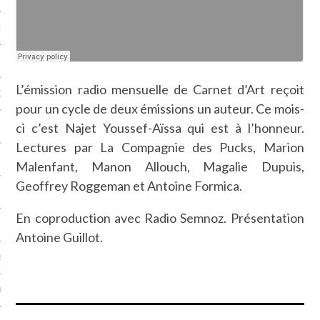
NCES EN VOD
L’émission radio mensuelle de Carnet d’Art reçoit
QUES
pour un cycle de deux émissions un auteur. Ce mois-
ci c’est Najet Youssef-Aïssa qui est à l’honneur.
SUELS
Lectures par La Compagnie des Pucks, Marion
Malenfant, Manon Allouch, Magalie Dupuis,
Geoffrey Roggeman et Antoine Formica.
TURE
En coproduction avec Radio Semnoz. Présentation
E
Antoine Guillot.
RAPHIE
PTIONS