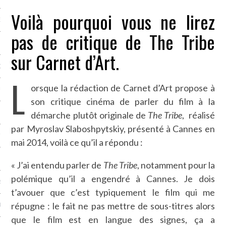
Voilà pourquoi vous ne lirez
NCES EN VOD
pas de critique de The Tribe
sur Carnet d’Art.
QUES
L
orsque la rédaction de Carnet d’Art propose à
SUELS
son critique cinéma de parler du film à la
démarche plutôt originale de
The Tribe
, réalisé
par Myroslav Slaboshpytskiy, présenté à Cannes en
TURE
mai 2014, voilà ce qu’il a répondu :
E
« J’ai entendu parler de
The Tribe
, notamment pour la
polémique qu’il a engendré à Cannes. Je dois
RAPHIE
t’avouer que c’est typiquement le film qui me
répugne : le fait ne pas mettre de sous-titres alors
PTIONS
que le film est en langue des signes, ça a