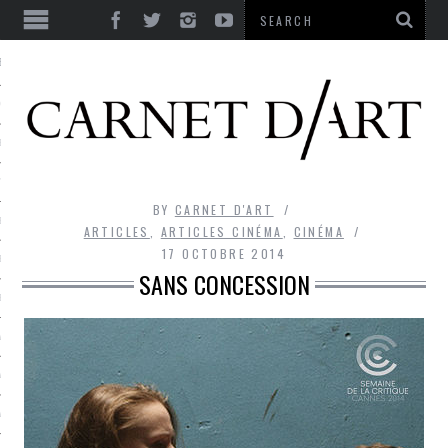
ES
CORPS ULTIME
LE TEMPS
L’UTOPIE
BY
CARNET D'ART
LE RIRE
ARTICLES
,
ARTICLES CINÉMA
,
CINÉMA
17 OCTOBRE 2014
LE DIALOGUE
SANS CONCESSION
LE HASARD
LA LIBERTÉ
LA BEAUTÉ
LA FOLIE