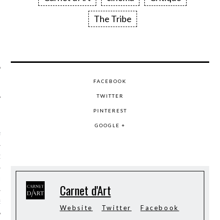
SUIVEZ-NOUS
The Tribe
FACEBOOK
TWITTER
PINTEREST
FLOTTE CARAVELLE
GOOGLE +
AGNIE CARAVELLE
D’ART PODCAST
CKS.COM
Carnet d'Art
EUR.COM
Website
Twitter
Facebook