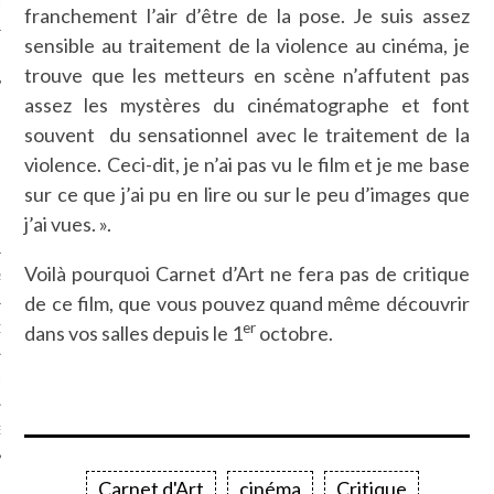
LE
franchement l’air d’être de la pose. Je suis assez
sensible au traitement de la violence au cinéma, je
trouve que les metteurs en scène n’affutent pas
assez les mystères du cinématographe et font
souvent du sensationnel avec le traitement de la
violence. Ceci-dit, je n’ai pas vu le film et je me base
sur ce que j’ai pu en lire ou sur le peu d’images que
j’ai vues. ».
Voilà pourquoi Carnet d’Art ne fera pas de critique
AGNIE CARAVELLE
de ce film, que vous pouvez quand même découvrir
er
dans vos salles depuis le 1
octobre.
D’ART PODCAST
CKS.COM
EUR.COM
Carnet d'Art
cinéma
Critique