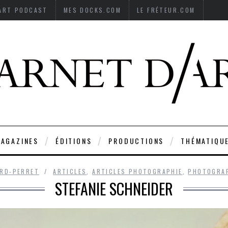
’ART PODCAST
MES DOCKS.COM
LE FRÉTEUR.COM
AGAZINES
ÉDITIONS
PRODUCTIONS
THÉMATIQU
ARD-PERRET
ARTICLES
,
ARTICLES PHOTOGRAPHIE
,
PHOTOGRA
STEFANIE SCHNEIDER