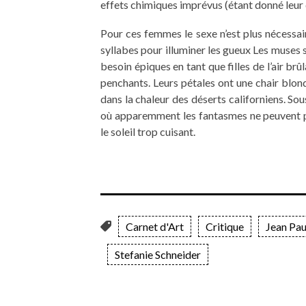
effets chimiques imprévus (étant donné leur
Pour ces femmes le sexe n’est plus nécessair
syllabes pour illuminer les gueux Les muses 
besoin épiques en tant que filles de l’air brû
penchants. Leurs pétales ont une chair blon
dans la chaleur des déserts californiens. So
où apparemment les fantasmes ne peuvent pl
le soleil trop cuisant.
Carnet d'Art
Critique
Jean Pau
Stefanie Schneider