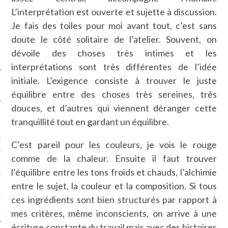
SUIVEZ-NOUS
L’interprétation est ouverte et sujette à discussion.
Je fais des toiles pour moi avant tout, c’est sans
doute le côté solitaire de l’atelier. Souvent, on
dévoile des choses très intimes et les
interprétations sont très différentes de l’idée
initiale. L’exigence consiste à trouver le juste
équilibre entre des choses très sereines, très
douces, et d’autres qui viennent déranger cette
FLOTTE CARAVELLE
tranquillité tout en gardant un équilibre.
AGNIE CARAVELLE
C’est pareil pour les couleurs, je vois le rouge
comme de la chaleur. Ensuite il faut trouver
D’ART PODCAST
l’équilibre entre les tons froids et chauds, l’alchimie
entre le sujet, la couleur et la composition. Si tous
CKS.COM
ces ingrédients sont bien structurés par rapport à
EUR.COM
mes critères, même inconscients, on arrive à une
écriture constante du travail mais avec des histoires