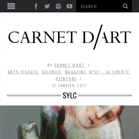
ES
CORPS ULTIME
LE TEMPS
L’UTOPIE
BY
CARNET D'ART
LE RIRE
ARTS VISUELS
,
GALERIES
,
MAGAZINE
,
N°07 - LA LIBERTÉ
,
PEINTURE
LE DIALOGUE
13 JANVIER 2017
SYLC
LE HASARD
LA LIBERTÉ
LA BEAUTÉ
LA FOLIE