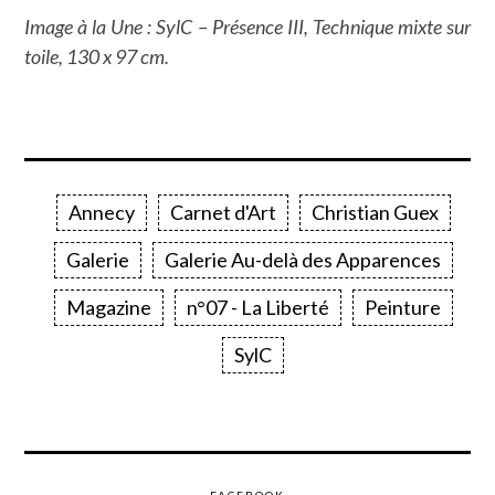
Image à la Une : SylC – Présence III, Technique mixte sur
toile, 130 x 97 cm.
Annecy
Carnet d'Art
Christian Guex
Galerie
Galerie Au-delà des Apparences
Magazine
n°07 - La Liberté
Peinture
SylC