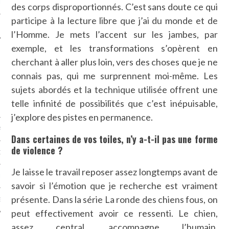
LE
des corps disproportionnés. C’est sans doute ce qui
participe à la lecture libre que j’ai du monde et de
l’Homme. Je mets l’accent sur les jambes, par
exemple, et les transformations s’opèrent en
cherchant à aller plus loin, vers des choses que je ne
connais pas, qui me surprennent moi-même. Les
sujets abordés et la technique utilisée offrent une
telle infinité de possibilités que c’est inépuisable,
j’explore des pistes en permanence.
AGNIE CARAVELLE
Dans certaines de vos toiles, n’y a-t-il pas une forme
de violence ?
D’ART PODCAST
Je laisse le travail reposer assez longtemps avant de
CKS.COM
savoir si l’émotion que je recherche est vraiment
présente. Dans la série La ronde des chiens fous, on
EUR.COM
peut effectivement avoir ce ressenti. Le chien,
assez central, accompagne l’humain.