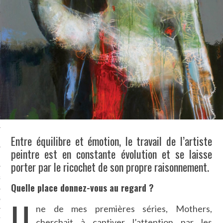
LE BONHEUR
L’HÉRITAGE
LA GUERRE
L’IDENTITÉ
ITS
RS
Entre équilibre et émotion, le travail de l’artiste
peintre est en constante évolution et se laisse
ES
porter par le ricochet de son propre raisonnement.
S
Quelle place donnez-vous au regard ?
U
VRE
ne de mes premières séries, Mothers,
TIONS
cherchait à captiver l’attention par les