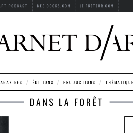
’ART PODCAST
MES DOCKS.COM
LE FRÉTEUR.COM
AGAZINES
ÉDITIONS
PRODUCTIONS
THÉMATIQU
DANS LA FORÊT