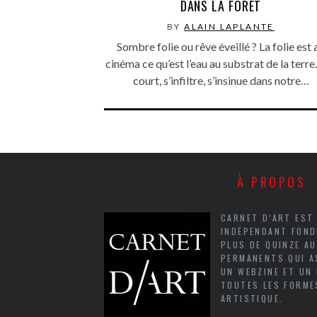
DANS LA FORÊT
BY
ALAIN LAPLANTE
Sombre folie ou rêve éveillé ? La folie est 
cinéma ce qu’est l’eau au substrat de la terre.
court, s’infiltre, s’insinue dans notre…
À PROPOS
CARNET D’ART EST
INDÉPENDANT FOND
PLUS DE QUINZE A
PERMANENTS QUI A
UN WEBZINE ET UN
TOUTES LES FORME
ARTISTIQUE.