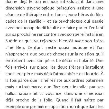
donne déjà le ton en nous introduisant dans une
LE
dimension psychologique puisqu’on assiste à une
séance de thérapie entre Tom – jeune héros du film,
cadet de la famille – et sa psychologue qui essaie
avec beaucoup de difficulté de faire parler l’enfant
sur sa prochaine rencontre avec son père installé en
Suède et qu’il va rejoindre bientôt avec son frère
aîné Ben. L’enfant reste quasi mutique et l’on
n’apprendra que peu de choses sur la relation qu’il
entretient avec son père. Le décor est planté. Une
AGNIE CARAVELLE
fois arrivés sur place, les deux frères s’installent
chez leur père mais déjà l’atmosphère est lourde. À
D’ART PODCAST
la fois parce que l’aîné résiste aux ordres paternels
CKS.COM
mais surtout parce que
Tom
nous installe, par ses
hallucinations et sa voyance, dans une dimension
EUR.COM
déjà proche de la folie. Quand il fait naître par
exemple une première apparition horrifique dans les