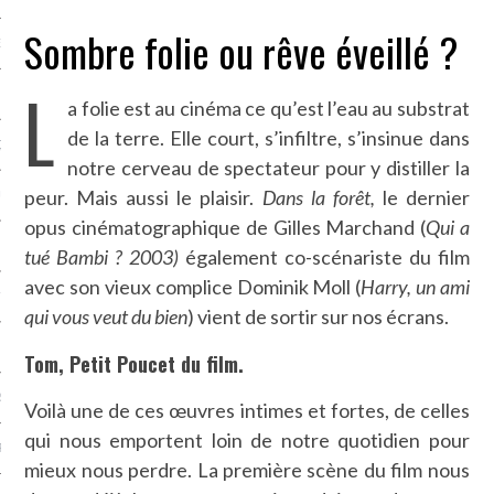
Sombre folie ou rêve éveillé ?
NCES EN VOD
L
a folie est au cinéma ce qu’est l’eau au substrat
de la terre. Elle court, s’infiltre, s’insinue dans
QUES
notre cerveau de spectateur pour y distiller la
peur. Mais aussi le plaisir.
Dans la forêt,
le dernier
SUELS
opus cinématographique de Gilles Marchand (
Qui a
tué Bambi ? 2003)
également co-scénariste du film
avec son vieux complice Dominik Moll (
Harry, un ami
TURE
qui vous veut du bien
) vient de sortir sur nos écrans.
E
Tom, Petit Poucet du film.
RAPHIE
Voilà une de ces œuvres intimes et fortes, de celles
qui nous emportent loin de notre quotidien pour
PTIONS
mieux nous perdre. La première scène du film nous