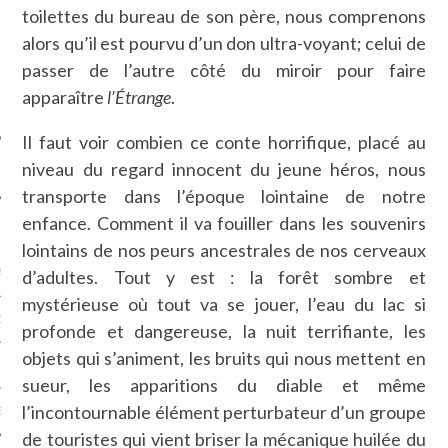
toilettes du bureau de son père, nous comprenons
SUIVEZ-NOUS
alors qu’il est pourvu d’un don ultra-voyant; celui de
passer de l’autre côté du miroir pour faire
apparaître
l’Étrange
.
Il faut voir combien ce conte horrifique, placé au
niveau du regard innocent du jeune héros, nous
transporte dans l’époque lointaine de notre
enfance. Comment il va fouiller dans les souvenirs
FLOTTE CARAVELLE
lointains de nos peurs ancestrales de nos cerveaux
d’adultes. Tout y est : la forêt sombre et
AGNIE CARAVELLE
mystérieuse où tout va se jouer, l’eau du lac si
D’ART PODCAST
profonde et dangereuse, la nuit terrifiante, les
objets qui s’animent, les bruits qui nous mettent en
CKS.COM
sueur, les apparitions du diable et même
l’incontournable élément perturbateur d’un groupe
EUR.COM
de touristes qui vient briser la mécanique huilée du