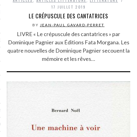
ARTICLES
,
ARTICLES LITTÉRATURE
,
LITTÉRATURE
17 JUILLET 2019
NCES EN VOD
LE CRÉPUSCULE DES CANTATRICES
BY
JEAN-PAUL GAVARD-PERRET
LIVRE « Le crépuscule des cantatrices » par
QUES
Dominique Pagnier aux Éditions Fata Morgana. Les
quatre nouvelles de Dominique Pagnier secouent la
SUELS
mémoire et les rêves…
TURE
E
RAPHIE
PTIONS