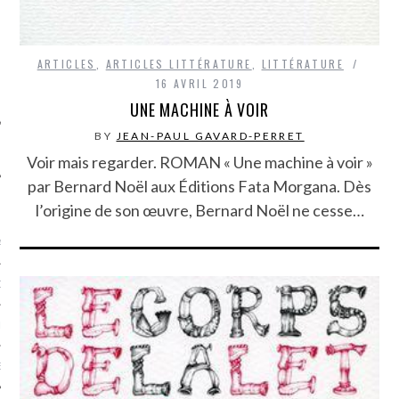
SUIVEZ-NOUS
ARTICLES
,
ARTICLES LITTÉRATURE
,
LITTÉRATURE
16 AVRIL 2019
UNE MACHINE À VOIR
BY
JEAN-PAUL GAVARD-PERRET
Voir mais regarder. ROMAN « Une machine à voir »
par Bernard Noël aux Éditions Fata Morgana. Dès
FLOTTE CARAVELLE
l’origine de son œuvre, Bernard Noël ne cesse…
AGNIE CARAVELLE
D’ART PODCAST
CKS.COM
EUR.COM