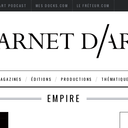
’ART PODCAST
MES DOCKS.COM
LE FRÉTEUR.COM
AGAZINES
ÉDITIONS
PRODUCTIONS
THÉMATIQU
EMPIRE