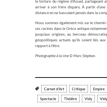
la torture du régime d’Assad, partageant ai
arriver à son frère disparu. À partir d’une
distance en ne basculant jamais dans la compa
Nous sommes également mis sur le chemin de
ses racines dans la Grèce antique notamme
jusqu’aux origines, au berceau démocrati
géopolitiques actuels qu’ils soient liés aux 
rapport à l’être.
Photographie à la Une © Marc Stephan.
Carnet d'Art
Critique
Empire
Spectacle
Théâtre
Vidy
Vidy