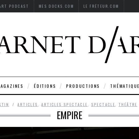
’ART PODCAST
MES DOCKS.COM
LE FRÉTEUR.COM
AGAZINES
ÉDITIONS
PRODUCTIONS
THÉMATIQU
STIN
ARTICLES
,
ARTICLES SPECTACLE
,
SPECTACLE
,
THÉÂTRE
EMPIRE