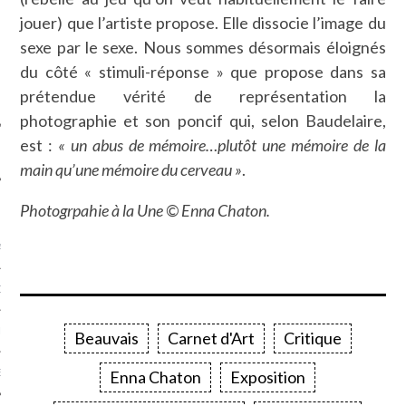
SUIVEZ-NOUS
jouer) que l’artiste propose. Elle dissocie l’image du
sexe par le sexe. Nous sommes désormais éloignés
du côté « stimuli-réponse » que propose dans sa
prétendue vérité de représentation la
photographie et son poncif qui, selon Baudelaire,
est :
« un abus de mémoire…plutôt une mémoire de la
main qu’une mémoire du cerveau »
.
Photogrpahie à la Une © Enna Chaton.
FLOTTE CARAVELLE
AGNIE CARAVELLE
D’ART PODCAST
CKS.COM
Beauvais
Carnet d'Art
Critique
EUR.COM
Enna Chaton
Exposition