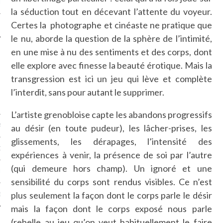
LE
la séduction tout en décevant l’attente du voyeur.
Certes la photographe et cinéaste ne pratique que
le nu, aborde la question de la sphère de l’intimité,
en une mise à nu des sentiments et des corps, dont
elle explore avec finesse la beauté érotique. Mais la
transgression est ici un jeu qui lève et complète
l’interdit, sans pour autant le supprimer.
L’artiste grenobloise capte les abandons progressifs
AGNIE CARAVELLE
au désir (en toute pudeur), les lâcher-prises, les
glissements, les dérapages, l’intensité des
D’ART PODCAST
expériences à venir, la présence de soi par l’autre
(qui demeure hors champ). Un ignoré et une
CKS.COM
sensibilité du corps sont rendus visibles. Ce n’est
plus seulement la façon dont le corps parle le désir
EUR.COM
mais la façon dont le corps exposé nous parle
(rebelle au jeu qu’on veut habituellement le faire