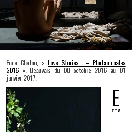
LE BONHEUR
L’HÉRITAGE
LA GUERRE
L’IDENTITÉ
ITS
Enna Chaton, «
Love Stories – Photaumnales
2016
». Beauvais du 08 octobre 2016 au 01
RS
janvier 2017.
E
ES
S
nna
VRE
TIONS