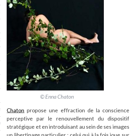
NCES EN VOD
QUES
SUELS
TURE
© Enna Chaton
E
Chaton
propose une effraction de la conscience
RAPHIE
perceptive par le renouvellement du dispositif
PTIONS
stratégique et en introduisant au sein de ses images
un libertinage particulier : celui qui à la fois joue sur