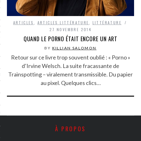
LE BONHEUR
L’HÉRITAGE
ARTICLES
,
ARTICLES LITTÉRATURE
,
LITTÉRATURE
LA GUERRE
27 NOVEMBRE 2014
QUAND LE PORNO ÉTAIT ENCORE UN ART
L’IDENTITÉ
BY
KILLIAN SALOMON
Retour sur ce livre trop souvent oublié : « Porno »
ITS
d’Irvine Welsch. La suite fracassante de
Trainspotting – viralement transmissible. Du papier
RS
au pixel. Quelques clics…
ES
S
VRE
À PROPOS
TIONS