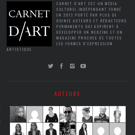
CARNET D’ART EST UN MÉDIA
CULTUREL INDÉPENDANT FONDÉ
NCES EN VOD
EN 2013 PORTÉ PAR PLUS DE
QUINZE AUTEURS ET RÉDACTEURS
PERMANENTS QUI ASPIRENT À
DÉVELOPPER UN WEBZINE ET UN
MAGAZINE PROCHES DE TOUTES
QUES
LES FORMES D'EXPRESSION
ARTISTIQUE.
SUELS
TURE
AUTEURS
E
RAPHIE
PTIONS