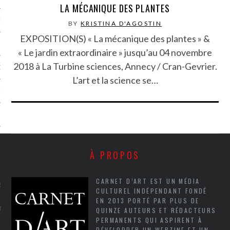
LA MÉCANIQUE DES PLANTES
NCES EN VOD
BY
KRISTINA D'AGOSTIN
EXPOSITION(S) « La mécanique des plantes » &
« Le jardin extraordinaire » jusqu’au 04 novembre
2018 à La Turbine sciences, Annecy / Cran-Gevrier.
QUES
L’art et la science se…
SUELS
TURE
À PROPOS
E
CARNET D’ART EST UN MÉDIA
RAPHIE
CULTUREL INDÉPENDANT FONDÉ
EN 2013 PORTÉ PAR PLUS DE
PTIONS
QUINZE AUTEURS ET RÉDACTEURS
PERMANENTS QUI ASPIRENT À
DÉVELOPPER UN WEBZINE ET UN