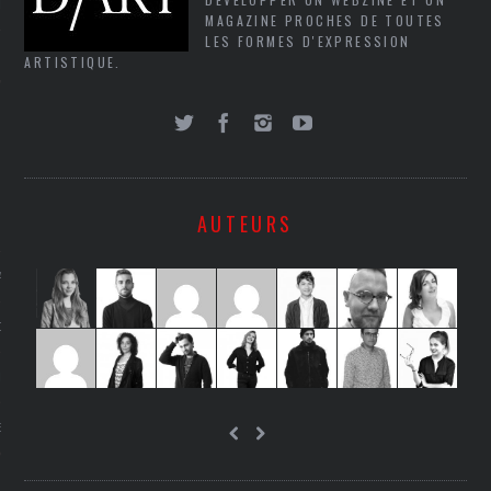
LE
MAGAZINE PROCHES DE TOUTES
LES FORMES D'EXPRESSION
ARTISTIQUE.
AUTEURS
AGNIE CARAVELLE
D’ART PODCAST
CKS.COM
EUR.COM