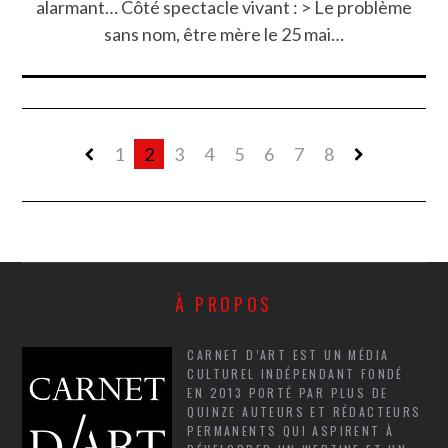
alarmant… Côté spectacle vivant : > Le problème
sans nom, être mère le 25 mai…
1
2
3
4
5
6
7
8
À PROPOS
CARNET D’ART EST UN MÉDIA
CULTUREL INDÉPENDANT FONDÉ
EN 2013 PORTÉ PAR PLUS DE
QUINZE AUTEURS ET RÉDACTEURS
PERMANENTS QUI ASPIRENT À