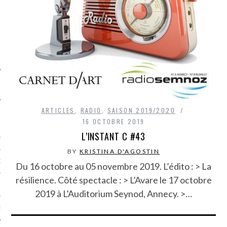
SUIVEZ-NOUS
ARTICLES
,
RADIO
,
SAISON 2019/2020
FLOTTE CARAVELLE
16 OCTOBRE 2019
L’INSTANT C #43
AGNIE CARAVELLE
BY
KRISTINA D'AGOSTIN
D’ART PODCAST
Du 16 octobre au 05 novembre 2019. L’édito : > La
résilience. Côté spectacle : > L’Avare le 17 octobre
CKS.COM
2019 à L’Auditorium Seynod, Annecy. >…
EUR.COM