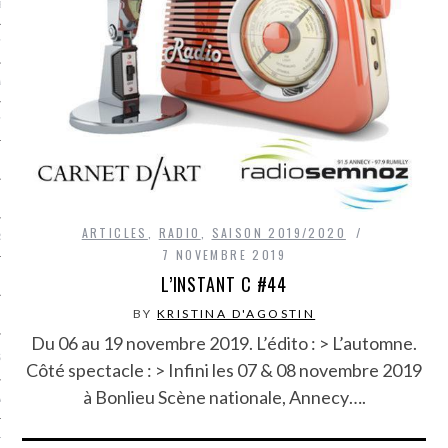
LE BONHEUR
L’HÉRITAGE
LA GUERRE
L’IDENTITÉ
ITS
ARTICLES
,
RADIO
,
SAISON 2019/2020
RS
7 NOVEMBRE 2019
L’INSTANT C #44
BY
KRISTINA D'AGOSTIN
ES
Du 06 au 19 novembre 2019. L’édito : > L’automne.
S
Côté spectacle : > Infini les 07 & 08 novembre 2019
à Bonlieu Scène nationale, Annecy….
VRE
TIONS