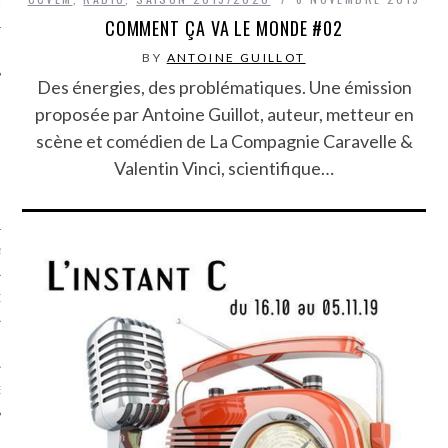
LE
COMMENT ÇA VA LE MONDE #02
BY
ANTOINE GUILLOT
Des énergies, des problématiques. Une émission
proposée par Antoine Guillot, auteur, metteur en
scène et comédien de La Compagnie Caravelle &
Valentin Vinci, scientifique…
AGNIE CARAVELLE
D’ART PODCAST
CKS.COM
EUR.COM