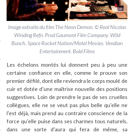
SUIVEZ-NOUS
Image extraite du film The Neon Demon. © Real Nicolas
Winding Refn. Prod Gaumont Film Company. Wild
Bunch. Space Rocket Nation/Motel Movies. Vendian
Entertainment. Bold Films
Les échelons montés lui donnent peu à peu une
FLOTTE CARAVELLE
certaine confiance en elle, comme le prouve son
premier défilé, dont elle reviendra le corps moulé de
AGNIE CARAVELLE
cuir et dotée d’une maîtrise nouvelle des positions
suggestives. Loin de prendre le pas de ses cruelles
D’ART PODCAST
collègues, elle ne se veut pas plus belle qu’elle ne
CKS.COM
l’est déjà, mais prend au contraire conscience de la
force qu’elle puise dans ses charmes tous naturels,
EUR.COM
dans une sorte d’aura qui fera de même, sa