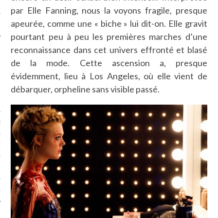
LE
par Elle Fanning, nous la voyons fragile, presque
apeurée, comme une « biche » lui dit-on. Elle gravit
pourtant peu à peu les premières marches d’une
reconnaissance dans cet univers effronté et blasé
de la mode. Cette ascension a, presque
évidemment, lieu à Los Angeles, où elle vient de
débarquer, orpheline sans visible passé.
AGNIE CARAVELLE
D’ART PODCAST
CKS.COM
EUR.COM