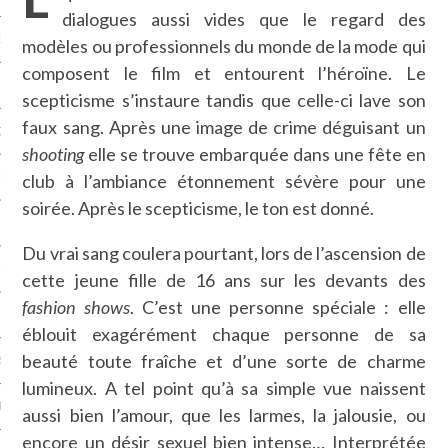
dialogues aussi vides que le regard des
NCES EN VOD
modèles ou professionnels du monde de la mode qui
composent le film et entourent l’héroïne. Le
scepticisme s’instaure tandis que celle-ci lave son
faux sang. Après une image de crime déguisant un
QUES
shooting
elle se trouve embarquée dans une fête en
club à l’ambiance étonnement sévère pour une
SUELS
soirée. Après le scepticisme, le ton est donné.
Du vrai sang coulera pourtant, lors de l’ascension de
TURE
cette jeune fille de 16 ans sur les devants des
fashion shows
. C’est une personne spéciale : elle
E
éblouit exagérément chaque personne de sa
beauté toute fraîche et d’une sorte de charme
RAPHIE
lumineux. A tel point qu’à sa simple vue naissent
PTIONS
aussi bien l’amour, que les larmes, la jalousie, ou
encore un désir sexuel bien intense… Interprétée