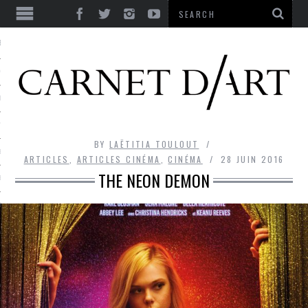
ES
CORPS ULTIME
LE TEMPS
L’UTOPIE
BY
LAËTITIA TOULOUT
LE RIRE
ARTICLES
,
ARTICLES CINÉMA
,
CINÉMA
28 JUIN 2016
THE NEON DEMON
LE DIALOGUE
LE HASARD
LA LIBERTÉ
LA BEAUTÉ
LA FOLIE